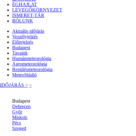
ÉGHAJLAT
LEVEGŐKÖRNYEZET
ISMERET-TÁR
RÓLUNK
Aktuális
időjárás
Veszélyjelzés
Előrejelzés
Budapest
Tavaink
Humánmeteorológia
Agrometeorológia
Repülésmeteorológia
MeteoStúdió
IDŐJÁRÁS >
>
Budapest
Debrecen
Győr
Miskolc
Pécs
Szeged