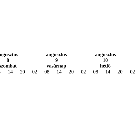
ugusztus
augusztus
augusztus
8
9
10
szombat
vasárnap
hétfő
8
14
20
02
08
14
20
02
08
14
20
02