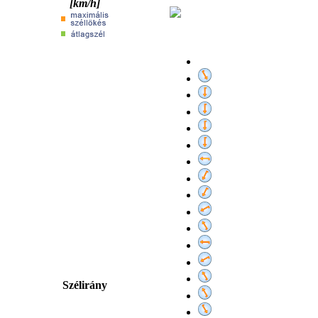
[km/h]
Szélirány