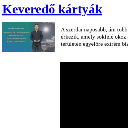
Keveredő kártyák
A szerdai naposabb, ám több
érkezik, amely sokfelé okoz
területén egyelőre extrém biz