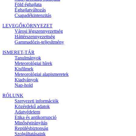
Föld éghajlata
Éghajlatváltozás
Csapadékintenzitás
LEVEGŐKÖRNYEZET
Városi légszennyezettség
Háttérszennyezettség
Gammadózis-teljesítmény
ISMERET-TÁR
Tanulmányok
Meteorológiai hírek
Kisfilmek
Meteorológiai alapismeretek
Kiadványok
Nap-hold
RÓLUNK
Szervezeti információk
Közérdekű adatok
Adatvédelem
Etika és antikorrupció
Minőségirányítás
Repülésbiztonság
Szolgáltatásaink