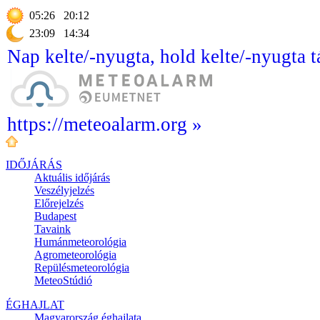
05:26
20:12
23:09
14:34
Nap kelte/-nyugta, hold kelte/-nyugta t
https://meteoalarm.org »
IDŐJÁRÁS
Aktuális
időjárás
Veszélyjelzés
Előrejelzés
Budapest
Tavaink
Humánmeteorológia
Agrometeorológia
Repülésmeteorológia
MeteoStúdió
ÉGHAJLAT
Magyarország éghajlata