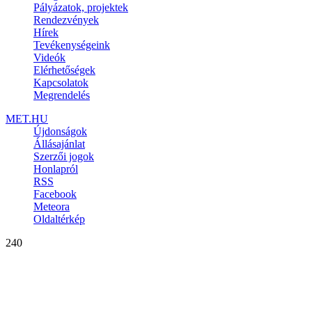
Pályázatok, projektek
Rendezvények
Hírek
Tevékenységeink
Videók
Elérhetőségek
Kapcsolatok
Megrendelés
MET.HU
Újdonságok
Állásajánlat
Szerzői jogok
Honlapról
RSS
Facebook
Meteora
Oldaltérkép
240