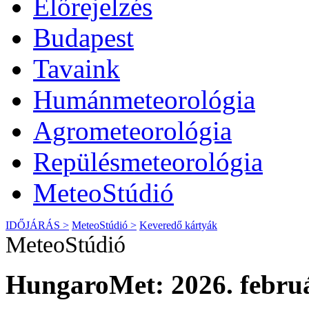
Előrejelzés
Budapest
Tavaink
Humánmeteorológia
Agrometeorológia
Repülésmeteorológia
MeteoStúdió
IDŐJÁRÁS >
MeteoStúdió >
Keveredő kártyák
MeteoStúdió
HungaroMet: 2026. februá