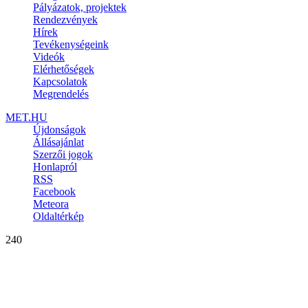
Pályázatok, projektek
Rendezvények
Hírek
Tevékenységeink
Videók
Elérhetőségek
Kapcsolatok
Megrendelés
MET.HU
Újdonságok
Állásajánlat
Szerzői jogok
Honlapról
RSS
Facebook
Meteora
Oldaltérkép
240