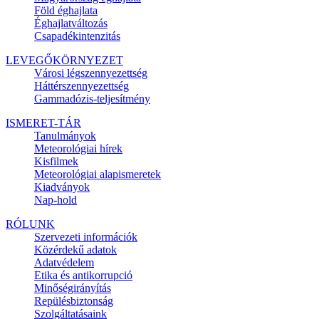
Föld éghajlata
Éghajlatváltozás
Csapadékintenzitás
LEVEGŐKÖRNYEZET
Városi légszennyezettség
Háttérszennyezettség
Gammadózis-teljesítmény
ISMERET-TÁR
Tanulmányok
Meteorológiai hírek
Kisfilmek
Meteorológiai alapismeretek
Kiadványok
Nap-hold
RÓLUNK
Szervezeti információk
Közérdekű adatok
Adatvédelem
Etika és antikorrupció
Minőségirányítás
Repülésbiztonság
Szolgáltatásaink