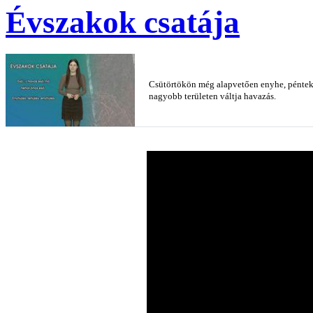
Évszakok csatája
Csütörtökön még alapvetően enyhe, péntekt
nagyobb területen váltja havazás.