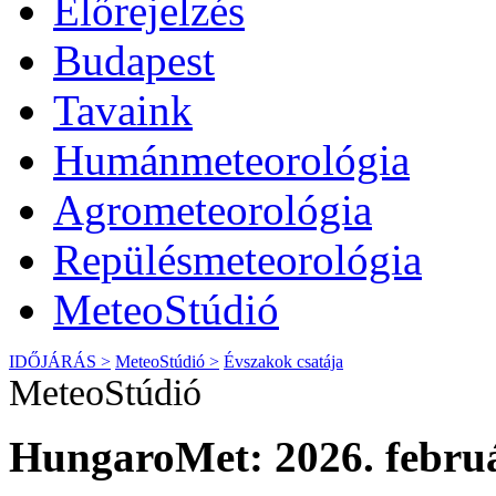
Előrejelzés
Budapest
Tavaink
Humánmeteorológia
Agrometeorológia
Repülésmeteorológia
MeteoStúdió
IDŐJÁRÁS >
MeteoStúdió >
Évszakok csatája
MeteoStúdió
HungaroMet: 2026. februá