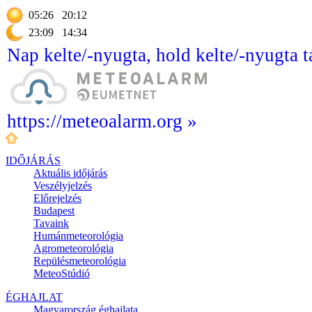
05:26
20:12
23:09
14:34
Nap kelte/-nyugta, hold kelte/-nyugta t
https://meteoalarm.org »
IDŐJÁRÁS
Aktuális
időjárás
Veszélyjelzés
Előrejelzés
Budapest
Tavaink
Humánmeteorológia
Agrometeorológia
Repülésmeteorológia
MeteoStúdió
ÉGHAJLAT
Magyarország éghajlata