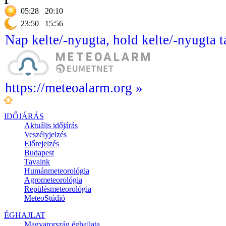
05:28
20:10
23:50
15:56
Nap kelte/-nyugta, hold kelte/-nyugta t
https://meteoalarm.org »
IDŐJÁRÁS
Aktuális
időjárás
Veszélyjelzés
Előrejelzés
Budapest
Tavaink
Humánmeteorológia
Agrometeorológia
Repülésmeteorológia
MeteoStúdió
ÉGHAJLAT
Magyarország éghajlata