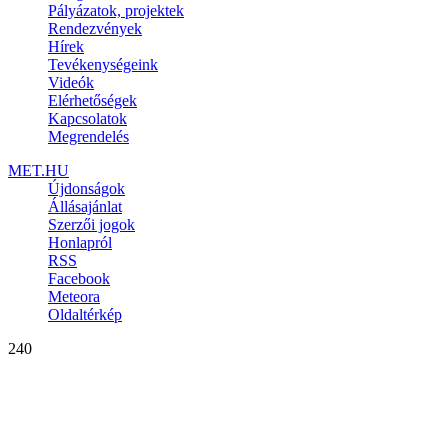
Pályázatok, projektek
Rendezvények
Hírek
Tevékenységeink
Videók
Elérhetőségek
Kapcsolatok
Megrendelés
MET.HU
Újdonságok
Állásajánlat
Szerzői jogok
Honlapról
RSS
Facebook
Meteora
Oldaltérkép
240