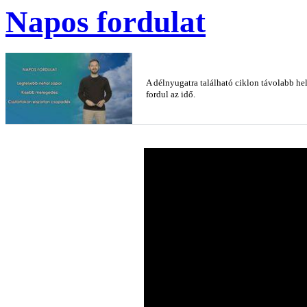
Napos fordulat
A délnyugatra található ciklon távolabb h
fordul az idő.