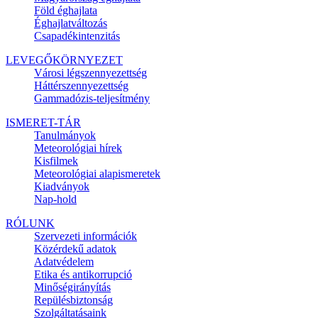
Föld éghajlata
Éghajlatváltozás
Csapadékintenzitás
LEVEGŐKÖRNYEZET
Városi légszennyezettség
Háttérszennyezettség
Gammadózis-teljesítmény
ISMERET-TÁR
Tanulmányok
Meteorológiai hírek
Kisfilmek
Meteorológiai alapismeretek
Kiadványok
Nap-hold
RÓLUNK
Szervezeti információk
Közérdekű adatok
Adatvédelem
Etika és antikorrupció
Minőségirányítás
Repülésbiztonság
Szolgáltatásaink