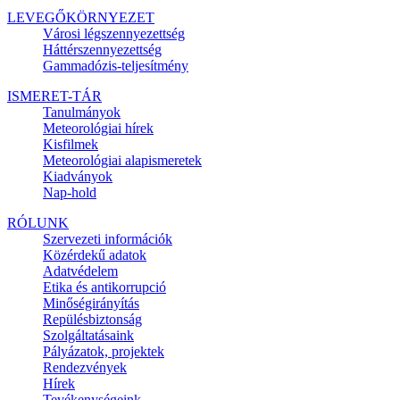
LEVEGŐKÖRNYEZET
Városi légszennyezettség
Háttérszennyezettség
Gammadózis-teljesítmény
ISMERET-TÁR
Tanulmányok
Meteorológiai hírek
Kisfilmek
Meteorológiai alapismeretek
Kiadványok
Nap-hold
RÓLUNK
Szervezeti információk
Közérdekű adatok
Adatvédelem
Etika és antikorrupció
Minőségirányítás
Repülésbiztonság
Szolgáltatásaink
Pályázatok, projektek
Rendezvények
Hírek
Tevékenységeink