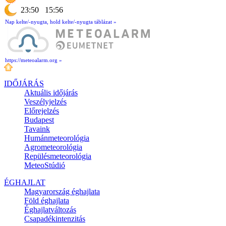
23:50
15:56
Nap kelte/-nyugta, hold kelte/-nyugta táblázat »
https://meteoalarm.org »
IDŐJÁRÁS
Aktuális
időjárás
Veszélyjelzés
Előrejelzés
Budapest
Tavaink
Humánmeteorológia
Agrometeorológia
Repülésmeteorológia
MeteoStúdió
ÉGHAJLAT
Magyarország éghajlata
Föld éghajlata
Éghajlatváltozás
Csapadékintenzitás