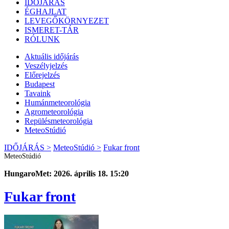
IDŐJÁRÁS
ÉGHAJLAT
LEVEGŐKÖRNYEZET
ISMERET-TÁR
RÓLUNK
Aktuális
időjárás
Veszélyjelzés
Előrejelzés
Budapest
Tavaink
Humánmeteorológia
Agrometeorológia
Repülésmeteorológia
MeteoStúdió
IDŐJÁRÁS >
MeteoStúdió >
Fukar front
MeteoStúdió
HungaroMet: 2026. április 18. 15:20
Fukar front