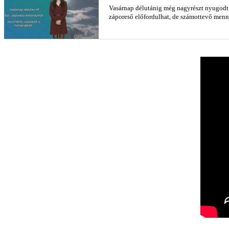
Vasárnap délutánig még nagyrészt nyugodt é
záporeső előfordulhat, de számottevő men