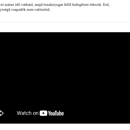
s száraz idő várható, majd északnyugat felől hidegfront érkezik. Eső,
nyiségű csapadék nem valószínű.