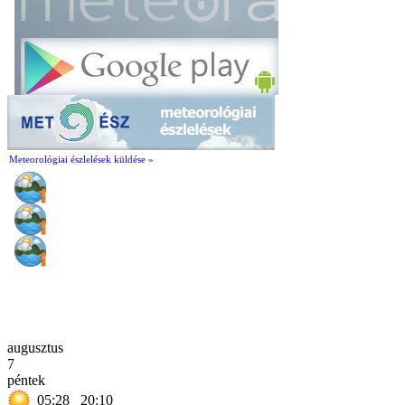
Meteorológiai észlelések küldése »
augusztus
7
péntek
05:28
20:10