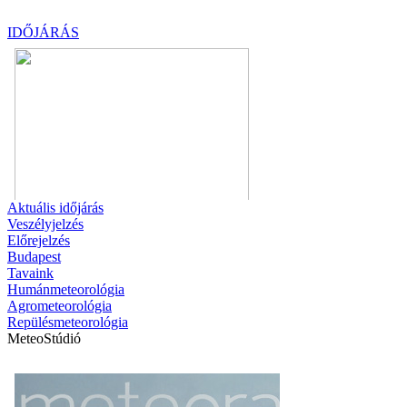
IDŐJÁRÁS
Aktuális
időjárás
Veszélyjelzés
Előrejelzés
Budapest
Tavaink
Humánmeteorológia
Agrometeorológia
Repülésmeteorológia
MeteoStúdió