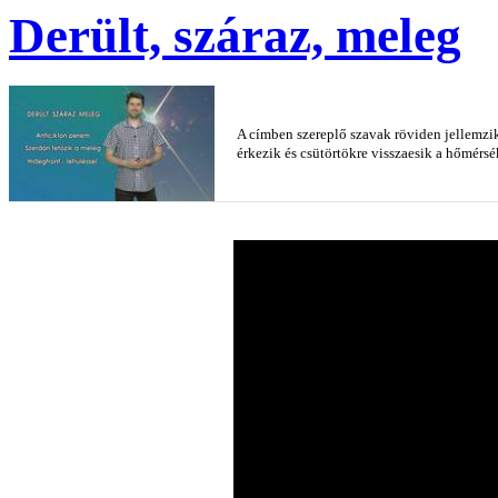
Derült, száraz, meleg
A címben szereplő szavak röviden jellemzik
érkezik és csütörtökre visszaesik a hőmérsé