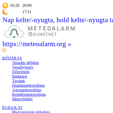
05:29
20:09
17:11
Nap kelte/-nyugta, hold kelte/-nyugta t
https://meteoalarm.org »
IDŐJÁRÁS
Aktuális
időjárás
Veszélyjelzés
Előrejelzés
Budapest
Tavaink
Humánmeteorológia
Agrometeorológia
Repülésmeteorológia
MeteoStúdió
ÉGHAJLAT
Magyarország éghajlata