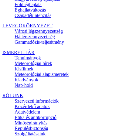
Föld éghajlata
Éghajlatváltozás
Csapadékintenzitás
LEVEGŐKÖRNYEZET
Városi légszennyezettség
Háttérszennyezettség
Gammadózis-teljesítmény
ISMERET-TÁR
Tanulmányok
Meteorológiai hírek
Kisfilmek
Meteorológiai alapismeretek
Kiadványok
Nap-hold
RÓLUNK
Szervezeti információk
Közérdekű adatok
Adatvédelem
Etika és antikorrupció
Minőségirányítás
Repülésbiztonság
Szolgáltatásaink