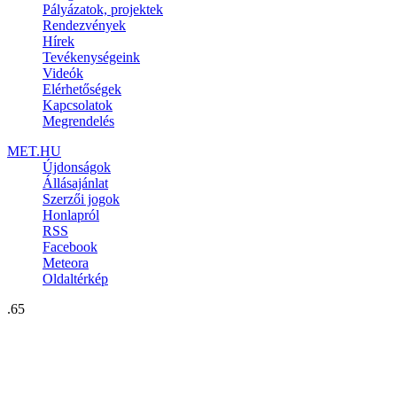
Pályázatok, projektek
Rendezvények
Hírek
Tevékenységeink
Videók
Elérhetőségek
Kapcsolatok
Megrendelés
MET.HU
Újdonságok
Állásajánlat
Szerzői jogok
Honlapról
RSS
Facebook
Meteora
Oldaltérkép
.65