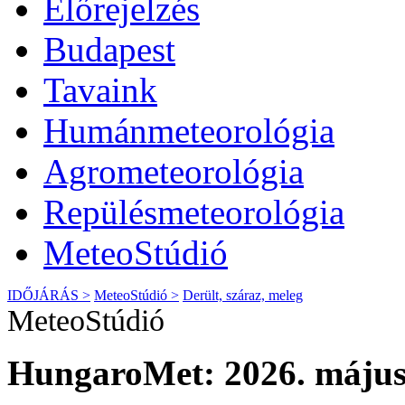
Előrejelzés
Budapest
Tavaink
Humánmeteorológia
Agrometeorológia
Repülésmeteorológia
MeteoStúdió
IDŐJÁRÁS >
MeteoStúdió >
Derült, száraz, meleg
MeteoStúdió
HungaroMet: 2026. május 