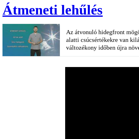
Átmeneti lehűlés
Az átvonuló hidegfront mögöt
alatti csúcsértékekre van kil
változékony időben újra növe