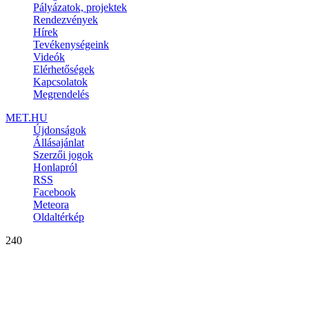
Pályázatok, projektek
Rendezvények
Hírek
Tevékenységeink
Videók
Elérhetőségek
Kapcsolatok
Megrendelés
MET.HU
Újdonságok
Állásajánlat
Szerzői jogok
Honlapról
RSS
Facebook
Meteora
Oldaltérkép
240