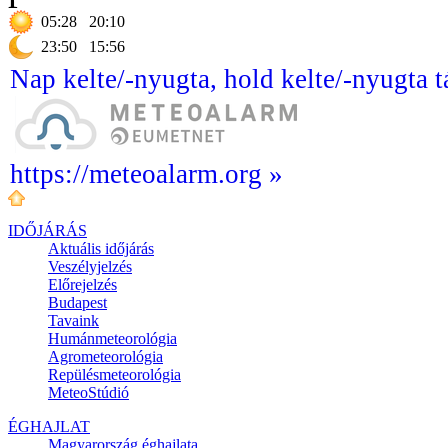
05:28
20:10
23:50
15:56
Nap kelte/-nyugta, hold kelte/-nyugta t
https://meteoalarm.org »
IDŐJÁRÁS
Aktuális
időjárás
Veszélyjelzés
Előrejelzés
Budapest
Tavaink
Humánmeteorológia
Agrometeorológia
Repülésmeteorológia
MeteoStúdió
ÉGHAJLAT
Magyarország éghajlata