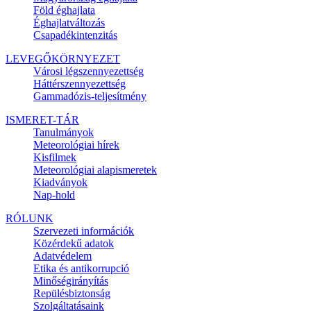
Föld éghajlata
Éghajlatváltozás
Csapadékintenzitás
LEVEGŐKÖRNYEZET
Városi légszennyezettség
Háttérszennyezettség
Gammadózis-teljesítmény
ISMERET-TÁR
Tanulmányok
Meteorológiai hírek
Kisfilmek
Meteorológiai alapismeretek
Kiadványok
Nap-hold
RÓLUNK
Szervezeti információk
Közérdekű adatok
Adatvédelem
Etika és antikorrupció
Minőségirányítás
Repülésbiztonság
Szolgáltatásaink