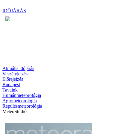
IDŐJÁRÁS
Aktuális
időjárás
Veszélyjelzés
Előrejelzés
Budapest
Tavaink
Humánmeteorológia
Agrometeorológia
Repülésmeteorológia
MeteoStúdió