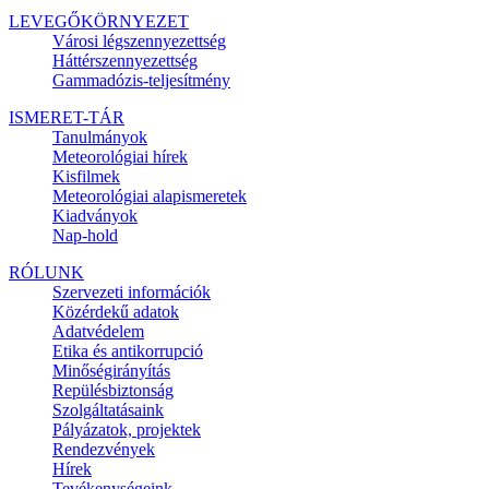
LEVEGŐKÖRNYEZET
Városi légszennyezettség
Háttérszennyezettség
Gammadózis-teljesítmény
ISMERET-TÁR
Tanulmányok
Meteorológiai hírek
Kisfilmek
Meteorológiai alapismeretek
Kiadványok
Nap-hold
RÓLUNK
Szervezeti információk
Közérdekű adatok
Adatvédelem
Etika és antikorrupció
Minőségirányítás
Repülésbiztonság
Szolgáltatásaink
Pályázatok, projektek
Rendezvények
Hírek
Tevékenységeink