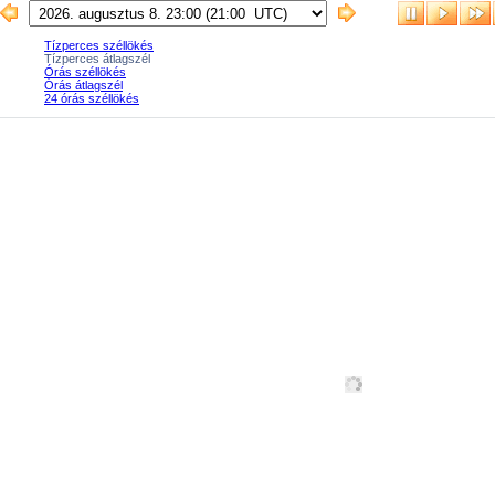
Tízperces széllökés
Tízperces átlagszél
Órás széllökés
Órás átlagszél
24 órás széllökés