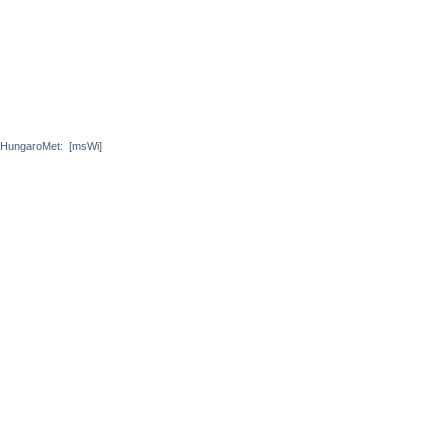
HungaroMet:
[msWi]