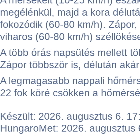
A mérsékelt (10-25 km/h) északk
megélénkül, majd a kora délut
fokozódik (60-80 km/h). Zápor,
viharos (60-80 km/h) széllökés
A több órás napsütés mellett t
Zápor többször is, délután akár 
A legmagasabb nappali hőmérsék
22 fok köré csökken a hőmérsé
Készült: 2026. augusztus 6. 1
HungaroMet: 2026. augusztus 