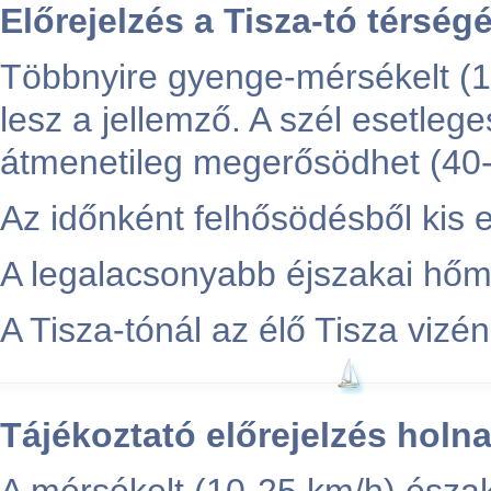
Előrejelzés a Tisza-tó térség
Többnyire gyenge-mérsékelt (1
lesz a jellemző. A szél esetleg
átmenetileg megerősödhet (40-
Az időnként felhősödésből kis es
A legalacsonyabb éjszakai hőmé
A Tisza-tónál az élő Tisza vizé
Tájékoztató előrejelzés holn