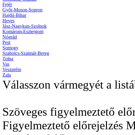
Fejér
Győr-Moson-Sopron
Hajdú-Bihar
Heves
Jász-Nagykun-Szolnok
Komárom-Esztergom
Nógrád
Pest
Somogy
Szabolcs-Szatmár-Bereg
Tolna
Vas
Veszprém
Zala
Válasszon vármegyét a listá
Szöveges figyelmeztető előr
Figyelmeztető előrejelzés 