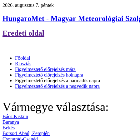
2026. augusztus 7. péntek
HungaroMet - Magyar Meteorológiai Szolg
Eredeti oldal
Főoldal
Riasztás
Figyelmeztető előrejelzés mára
Figyelmeztető előrejelzés holnapra
Figyelmeztető előrejelzés a harmadik napra
Figyelmeztető előrejelzés a negyedik napra
Vármegye választása:
Bács-Kiskun
Baranya
Békés
Borsod-Abaúj-Zemplén
Csongrád-Csanád