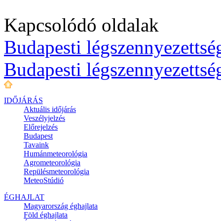
Kapcsolódó oldalak
Budapesti légszennyezettség
Budapesti légszennyezettsé
IDŐJÁRÁS
Aktuális
időjárás
Veszélyjelzés
Előrejelzés
Budapest
Tavaink
Humánmeteorológia
Agrometeorológia
Repülésmeteorológia
MeteoStúdió
ÉGHAJLAT
Magyarország éghajlata
Föld éghajlata