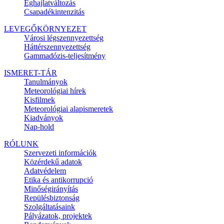
Éghajlatváltozás
Csapadékintenzitás
LEVEGŐKÖRNYEZET
Városi légszennyezettség
Háttérszennyezettség
Gammadózis-teljesítmény
ISMERET-TÁR
Tanulmányok
Meteorológiai hírek
Kisfilmek
Meteorológiai alapismeretek
Kiadványok
Nap-hold
RÓLUNK
Szervezeti információk
Közérdekű adatok
Adatvédelem
Etika és antikorrupció
Minőségirányítás
Repülésbiztonság
Szolgáltatásaink
Pályázatok, projektek