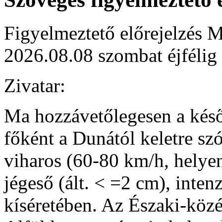
Figyelmeztető előrejelzés M
2026.08.08 szombat éjfélig
Zivatar:
Ma hozzávetőlegesen a késő d
főként a Dunától keletre sz
viharos (60-80 km/h, helye
jégeső (ált. < =2 cm), inte
kíséretében. Az Északi-közé