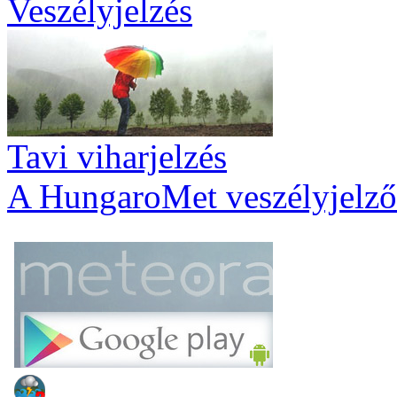
Veszélyjelzés
Tavi viharjelzés
A HungaroMet veszélyjelző