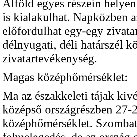
Alföld egyes részein helye
is kialakulhat. Napközben a
előfordulhat egy-egy zivata
délnyugati, déli határszél k
zivatartevékenység.
Magas középhőmérséklet:
Ma az északkeleti tájak kivét
középső országrészben 27-29
középhőmérséklet. Szombat
felmelegedés, de az ország d