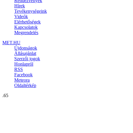
Rendezvények
Hírek
Tevékenységeink
Videók
Elérhetőségek
Kapcsolatok
Megrendelés
MET.HU
Újdonságok
Állásajánlat
Szerzői jogok
Honlapról
RSS
Facebook
Meteora
Oldaltérkép
.65