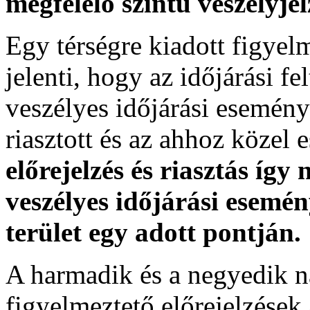
megfelelő szintű veszélyje
Egy térségre kiadott figyelme
jelenti, hogy az időjárási f
veszélyes időjárási esemény
riasztott és az ahhoz közel 
előrejelzés és riasztás így
veszélyes időjárási esemén
terület egy adott pontján.
A harmadik és a negyedik n
figyelmeztető előrejelzések