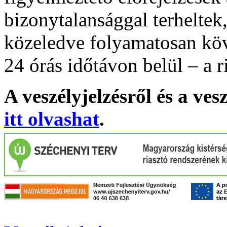
bizonytalansággal terheltek
közeledve folyamatosan köv
24 órás időtávon belül – a r
A veszélyjelzésről és a ves
itt olvashat
.