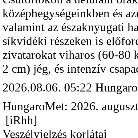
középhegységeinkben és az
valamint az északnyugati h
síkvidéki részeken is előfor
zivatarokat viharos (60-80 
2 cm) jég, és intenzív csapa
2026.08.06. 05:22 Hungaro
HungaroMet: 2026. auguszt
[iRhh]
Veszélyjelzés korlátai