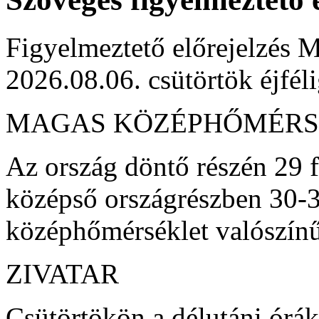
Figyelmeztető előrejelzés M
2026.08.06. csütörtök éjfél
MAGAS KÖZÉPHŐMÉRS
Az ország döntő részén 29 fo
középső országrészben 30-3
középhőmérséklet valószínű
ZIVATAR
Csütörtökön a délutáni órá