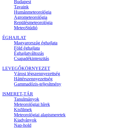
Budapest
Tavaink
Humánmeteorológia
Agrometeorológia
Repülésmeteorológia
MeteoStúdió
ÉGHAJLAT
Magyarország éghajlata
Föld éghajlata
Éghajlatváltozás
Csapadékintenzitás
LEVEGŐKÖRNYEZET
Városi légszennyezettség
Háttérszennyezettség
Gammadózis-teljesítmény
ISMERET-TÁR
Tanulmányok
Meteorológiai hírek
Kisfilmek
Meteorológiai alapismeretek
Kiadványok
Nap-hold