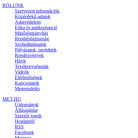
RÓLUNK
Szervezeti információk
Közérdekű adatok
Adatvédelem
Etika és antikorrupció
Minőségirányítás
Repülésbiztonság
Szolgáltatásaink
Pályázatok, projektek
Rendezvények
Hírek
Tevékenységeink
Videók
Elérhetőségek
Kapcsolatok
Megrendelés
MET.HU
Újdonságok
Állásajánlat
Szerzői jogok
Honlapról
RSS
Facebook
Meteora