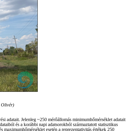
 Olivér)
rési adatait. Jelenleg ~250 mérőállomás minimumhőmérséklet adatait
taiból és a korábbi napi adatsorokból származtatott statisztikus
és maximumhőmérséklet esetén a reprezentativitás értékek 250