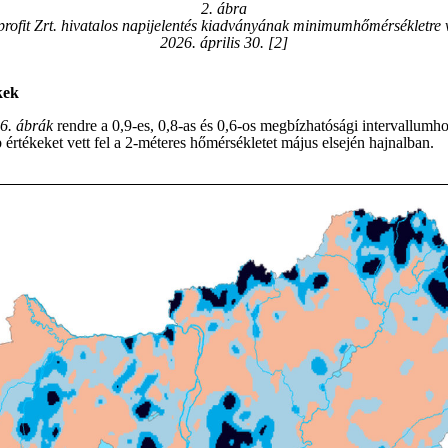
2. ábra
fit Zrt. hivatalos napijelentés kiadványának minimumhőmérsékletre v
2026. április 30. [2]
kek
-6. ábrák
rendre a 0,9-es, 0,8-as és 0,6-os megbízhatósági intervallumhoz
értékeket vett fel a 2-méteres hőmérsékletet május elsején hajnalban.