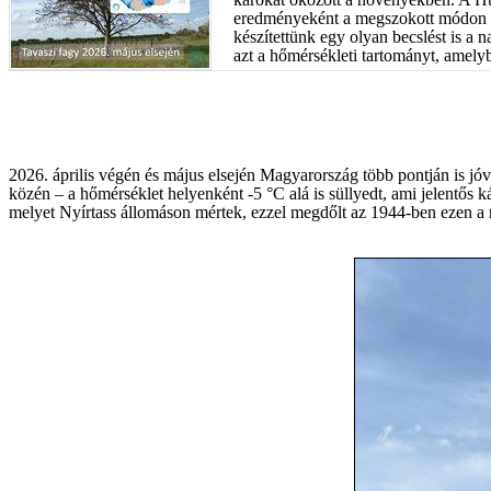
eredményeként a megszokott módon elő
készítettünk egy olyan becslést is a
azt a hőmérsékleti tartományt, amelyb
2026. április végén és május elsején Magyarország több pontján is jó
közén – a hőmérséklet helyenként -5 °C alá is süllyedt, ami jelentős 
melyet Nyírtass állomáson mértek, ezzel megdőlt az 1944-ben ezen a 