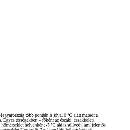
Magyarország több pontján is jóval 0 °C alatt maradt a
. Egyes térségekben – főként az északi, északkeleti
hőmérséklet helyenként -5 °C alá is süllyedt, ami jelentős
ngaroMet Nonprofit Zrt. legutóbbi fejlesztéseinek