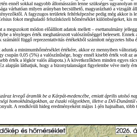
tén ennél sokkal nagyobb állomásszám lenne szükséges ugyanolyan minő
nysága várhatóan milyen arányban becsülhető, magyarázható a vizsgált 
ényezőktől. A fagyzugos területek feltérképezése pedig még akkor is le
elsius fokot meghaladó felszínközeli hőmérséklet különbségeket, kis mér
a megszokott módon előállított adatok mellett – esettanulmány jellegg
lybe a tényleges érték meghatározott valószínűséggel beleesett. Ennek a
k számától függő reprezentativitás értékekből számított négyzetes hiba é
adunk a minimumhőmérséklet értékére, akkor ez mennyiben változtatja 
ogy csupán 0,05 (5%) a valószínűsége, hogy ennél kisebb érték volt az a
bb érték a légkör valós állapota.) A következőkben minden egyes rácsp
. Ez alapján láthatjuk, hogy a bizonytalanságot figyelembe véve mely ér
száraz levegő áramlik be a Kárpát-medencébe, emiatt április utolsó nap
ségi homokhátságokban, az északi völgyekben, illetve a Dél-Dunántúl er
zonyult. A rendkívüli hideg eredményeként május 1-jén hajnalban, több 