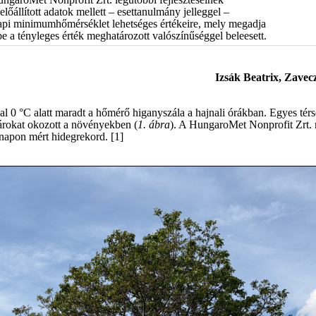
állított adatok mellett – esettanulmány jelleggel –
 napi minimumhőmérséklet lehetséges értékeire, mely megadja
e a tényleges érték meghatározott valószínűséggel beleesett.
Izsák Beatrix, Zavecz
val 0 °C alatt maradt a hőmérő higanyszála a hajnali órákban. Egyes tér
károkat okozott a növényekben (
1. ábra
). A HungaroMet Nonprofit Zrt. m
napon mért hidegrekord. [1]