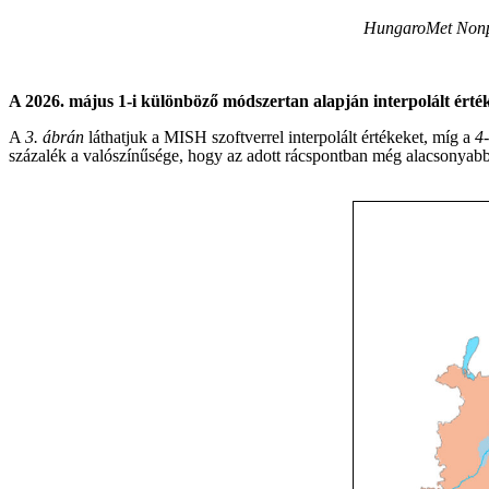
HungaroMet Nonpro
A 2026. május 1-i különböző módszertan alapján interpolált érté
A
3. ábrán
láthatjuk a MISH szoftverrel interpolált értékeket, míg a
4
százalék a valószínűsége, hogy az adott rácspontban még alacsonyabb 