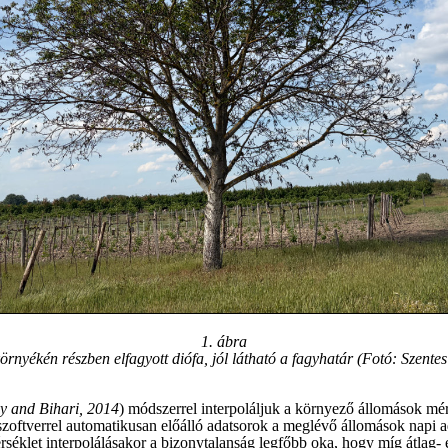
1
. ábra
örnyékén részben elfagyott diófa, jól látható a fagyhatár (Fotó: Szentes
y and Bihari, 2014
) módszerrel interpoláljuk a környező állomások mé
zoftverrel automatikusan előálló adatsorok a meglévő állomások napi ada
éklet interpolálásakor a bizonytalanság legfőbb oka, hogy míg átlag- 