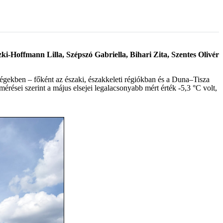
ki-Hoffmann Lilla, Szépszó Gabriella, Bihari Zita, Szentes Olivér
ségekben – főként az északi, északkeleti régiókban és a Duna–Tisza
érései szerint a május elsejei legalacsonyabb mért érték -5,3 °C volt,