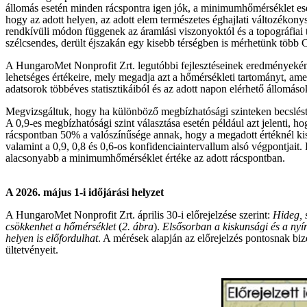
állomás esetén minden rácspontra igen jók, a minimumhőmérséklet ese
hogy az adott helyen, az adott elem természetes éghajlati változéko
rendkívüli módon függenek az áramlási viszonyoktól és a topográfiai t
szélcsendes, derült éjszakán egy kisebb térségben is mérhetünk több C
A HungaroMet Nonprofit Zrt. legutóbbi fejlesztéseinek eredményeként 
lehetséges értékeire, mely megadja azt a hőmérsékleti tartományt, ame
adatsorok többéves statisztikáiból és az adott napon elérhető állomáso
Megvizsgáltuk, hogy ha különböző megbízhatósági szinteken becslést 
A 0,9-es megbízhatósági szint választása esetén például azt jelenti, h
rácspontban 50% a valószínűsége annak, hogy a megadott értéknél kise
valamint a 0,9, 0,8 és 0,6-os konfidenciaintervallum alsó végpontjait
alacsonyabb a minimumhőmérséklet értéke az adott rácspontban.
A 2026. május 1-i időjárási helyzet
A HungaroMet Nonprofit Zrt. április 30-i előrejelzése szerint:
Hideg, 
csökkenhet a hőmérséklet
(
2. ábra
).
Elsősorban a kiskunsági és a nyír
helyen is előfordulhat
. A mérések alapján az előrejelzés pontosnak bi
ültetvényeit.