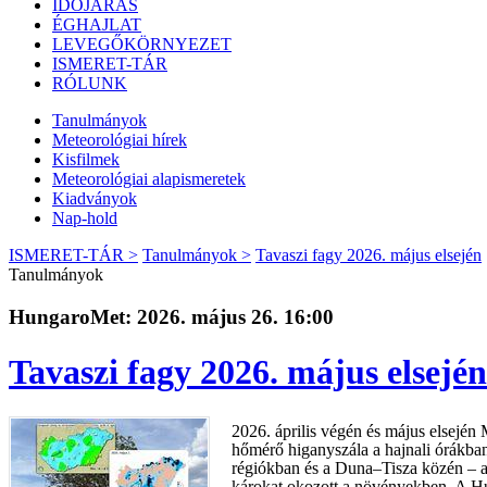
IDŐJÁRÁS
ÉGHAJLAT
LEVEGŐKÖRNYEZET
ISMERET-TÁR
RÓLUNK
Tanulmányok
Meteorológiai hírek
Kisfilmek
Meteorológiai alapismeretek
Kiadványok
Nap-hold
ISMERET-TÁR >
Tanulmányok >
Tavaszi fagy 2026. május elsején
Tanulmányok
HungaroMet: 2026. május 26. 16:00
Tavaszi fagy 2026. május elsején
2026. április végén és május elsején 
hőmérő higanyszála a hajnali órákban
régiókban és a Duna–Tisza közén – a 
károkat okozott a növényekben. A Hu