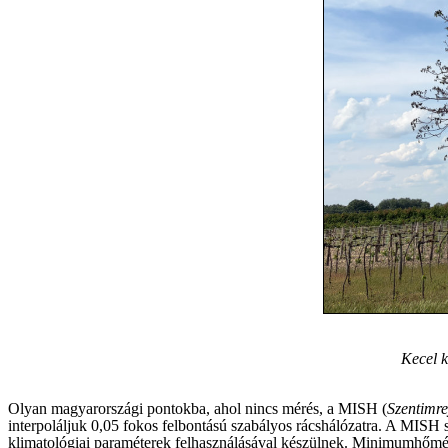
Kecel k
Olyan magyarországi pontokba, ahol nincs mérés, a MISH (
Szentimre
interpoláljuk 0,05 fokos felbontású szabályos rácshálózatra. A MISH s
klimatológiai paraméterek felhasználásával készülnek. Minimumhőmérs