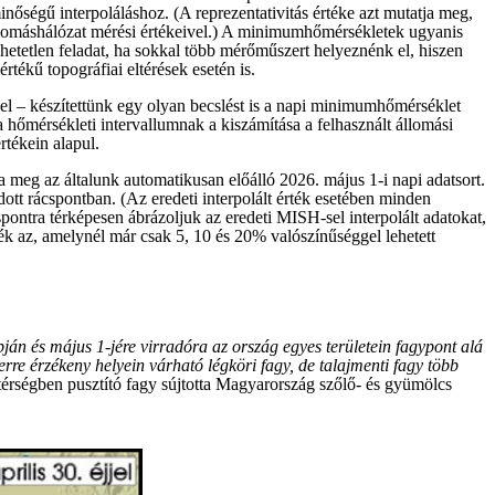
ségű interpoláláshoz. (A reprezentativitás értéke azt mutatja meg,
állomáshálózat mérési értékeivel.) A minimumhőmérsékletek ugyanis
hetetlen feladat, ha sokkal több mérőműszert helyeznénk el, hiszen
tékű topográfiai eltérések esetén is.
el – készítettünk egy olyan becslést is a napi minimumhőmérséklet
 hőmérsékleti intervallumnak a kiszámítása a felhasznált állomási
rtékein alapul.
meg az általunk automatikusan előálló 2026. május 1-i napi adatsort.
dott rácspontban. (Az eredeti interpolált érték esetében minden
ontra térképesen ábrázoljuk az eredeti MISH-sel interpolált adatokat,
ték az, amelynél már csak 5, 10 és 20% valószínűséggel lehetett
ján és május 1-jére virradóra az ország egyes területein fagypont alá
re érzékeny helyein várható légköri fagy, de talajmenti fagy több
térségben pusztító fagy sújtotta Magyarország szőlő- és gyümölcs