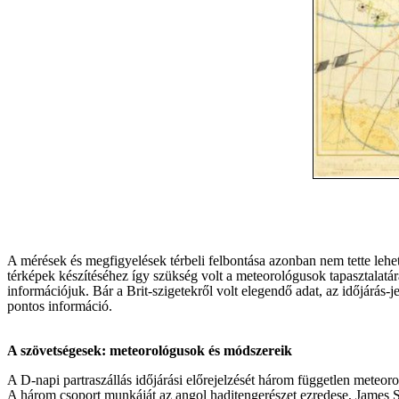
A mérések és megfigyelések térbeli felbontása azonban nem tette lehet
térképek készítéséhez így szükség volt a meteorológusok tapasztalatár
információjuk. Bár a Brit-szigetekről volt elegendő adat, az időjárás-j
pontos információ.
A szövetségesek: meteorológusok és módszereik
A D-napi partraszállás időjárási előrejelzését három független meteoro
A három csoport munkáját az angol haditengerészet ezredese, James St