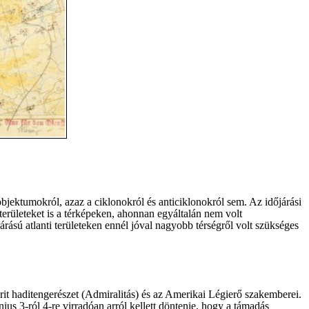
bjektumokról, azaz a ciklonokról és anticiklonokról sem. Az időjárási
területeket is a térképeken, ahonnan egyáltalán nem volt
járású atlanti területeken ennél jóval nagyobb térségről volt szükséges
brit haditengerészet (Admiralitás) és az Amerikai Légierő szakemberei.
us 3-ról 4-re virradóan arról kellett döntenie, hogy a támadás