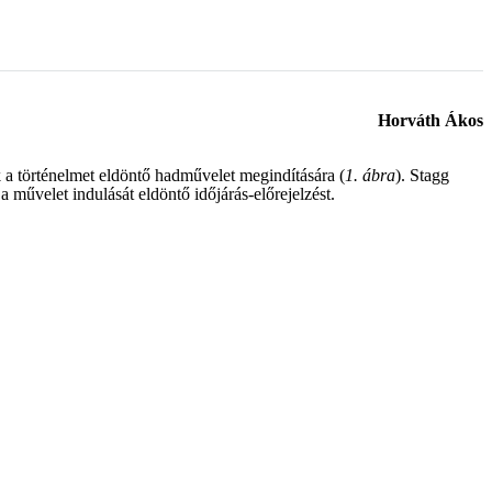
Horváth Ákos
 a történelmet eldöntő hadművelet megindítására (
1. ábra
). Stagg
művelet indulását eldöntő időjárás-előrejelzést.