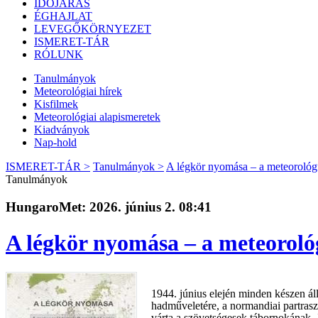
IDŐJÁRÁS
ÉGHAJLAT
LEVEGŐKÖRNYEZET
ISMERET-TÁR
RÓLUNK
Tanulmányok
Meteorológiai hírek
Kisfilmek
Meteorológiai alapismeretek
Kiadványok
Nap-hold
ISMERET-TÁR >
Tanulmányok >
A légkör nyomása – a meteorológu
Tanulmányok
HungaroMet: 2026. június 2. 08:41
A légkör nyomása – a meteorológ
1944. június elején minden készen áll
hadműveletére, a normandiai partrasz
várta a szövetségesek tábornokának,