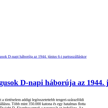
sok D-napi háborúja az 1944. június 6-i partraszálláskor
usok D-napi háborúja az 1944. j
t a történelem addigi legösszetettebb tengeri-szárazföldi
állásra. Több mint 350.000 katona és egy hatalmas flotta
Dwight D. Eisenhowernek
a parancsát az indulásra. Az