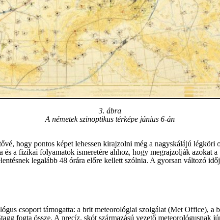
3. ábra
A németek szinoptikus térképe június 6-án
ővé, hogy pontos képet lehessen kirajzolni még a nagyskálájú légköri o
a és a fizikai folyamatok ismeretére ahhoz, hogy megrajzolják azokat a 
elentésnek legalább 48 órára előre kellett szólnia. A gyorsan változó idő
lógus csoport támogatta: a brit meteorológiai szolgálat (Met Office), a 
agg fogta össze. A precíz, skót származású vezető meteorológusnak júni