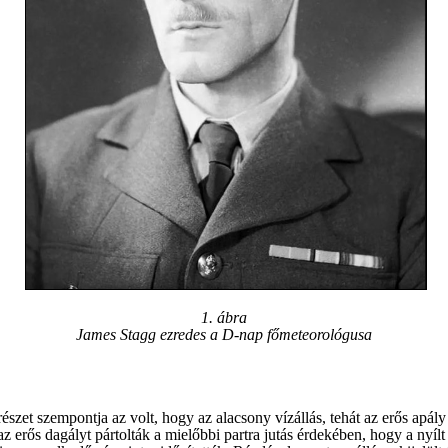
1. ábra
James Stagg ezredes a D-nap főmeteorológusa
szet szempontja az volt, hogy az alacsony vízállás, tehát az erős apály 
z erős dagályt pártolták a mielőbbi partra jutás érdekében, hogy a nyíl