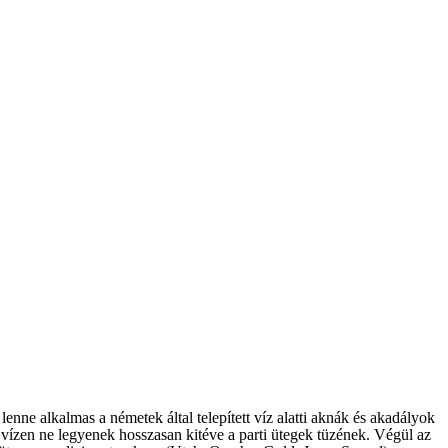
lenne alkalmas a németek által telepített víz alatti aknák és akadályok
t vízen ne legyenek hosszasan kitéve a parti ütegek tüzének. Végül az