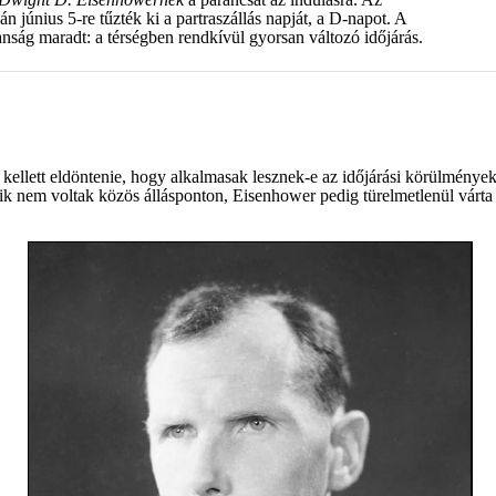
án június 5-re tűzték ki a partraszállás napját, a D-napot. A
nság maradt: a térségben rendkívül gyorsan változó időjárás.
kellett eldöntenie, hogy alkalmasak lesznek-e az időjárási körülmények
 nem voltak közös állásponton, Eisenhower pedig türelmetlenül várta a 