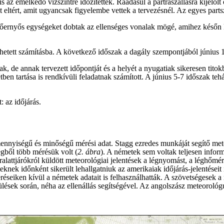
is az emelkedő vízszintre időzítették. Ráadásul a partraszállásra kijel
ént eltért, amit ugyancsak figyelembe vettek a tervezésnél. Az egyes pa
jtőernyős egységeket dobtak az ellenséges vonalak mögé, amihez későn ke
 jöhetett számításba. A következő időszak a dagály szempontjából június 1
ak, de annak tervezett időpontját és a helyét a nyugatiak sikeresen tit
ben tartása is rendkívüli feladatnak számított. A június 5-7 időszak tehá
 az időjárás.
 mennyiségű és minőségű mérési adat. Stagg ezredes munkáját segítő me
gből több mérésük volt (
2. ábra
). A németek sem voltak teljesen inform
ralattjárókról küldött meteorológiai jelentések a légnyomást, a léghőmérsé
knek időnként sikerült lehallgatniuk az amerikaiak időjárás-jelentéseit 
méréseiken kívül a németek adatait is felhasználhatták. A szövetségesek a
epülések során, néha az ellenállás segítségével. Az angolszász meteoro