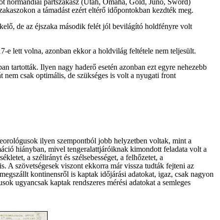
ölt öt normandiai partszakasz (Utah, Omaha, Gold, Juno, Sword)
rtszakaszokon a támadást ezért eltérő időpontokban kezdték meg.
lő, de az éjszaka második felét jól bevilágító holdfényre volt
7-e lett volna, azonban ekkor a holdvilág feltétele nem teljesült.
okban tartották. Ilyen nagy haderő esetén azonban ezt egyre nehezebb
t nem csak optimális, de szükséges is volt a nyugati front
teorológusok ilyen szempontból jobb helyzetben voltak, mint a
áció hiányban, mivel tengeralattjáróiknak kimondott feladata volt a
kletet, a szélirányt és szélsebességet, a felhőzetet, a
is. A szövetségesek viszont ekkorra már vissza tudták fejteni az
 megszállt kontinensről is kaptak időjárási adatokat, igaz, csak nagyon
lógusok ugyancsak kaptak rendszeres mérési adatokat a semleges