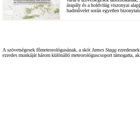
árapály és a holdvilág viszonyai alapj
hadművelet során egyetlen bizonytala
A szövetségesek főmeteorológusának, a skót
James Stagg
ezredesnek 
ezredes munkáját három különálló meteorológuscsoport támogatta, akik