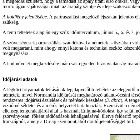
a megoldás született, hogy a támadást az apály utáni első órákra, vagy
morfológiai sajátosságai miatt az árapály szintje és ideje szakaszonk
A holdfény jelentősége
. A partraszállást megelőző éjszakán jelentős e
szükség.
A fenti feltételek alapján egy szűk időintervallum, június 5., 6. és 7.
A szövetségesek partraszállási szándékával a németek is tisztában volt
volt megtartani, mint ahogy ennyi katona és technikai eszköz készenlét
megnyitására.
A hadművelet megkezdésére már csak egyetlen bizonytalanság maradt:
Időjárási adatok
A légköri folyamatok leírásának legalapvetőbb feltétele az elegendő
németek, mivel Normandia időjárását meghatározó atlanti-óceáni térsé
rendszeres időjárási észlelések és mérések készítése (
3. ábra
). A tenge
vízhőmérsékletet és a mérés helyzetét tartalmazták. Ezenkívül a némete
ellenség tengeralattjárói által is használt Enigma-kódolást, így saját 
szórványosan, főként rádióadások lehallgatásával, illetve felderítő r
Írországból, amely a D-nap szempontjából döntő jelentőséggel bírt.