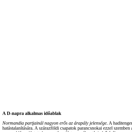
A D-napra alkalmas időablak
Normandia partjainál nagyon erős az árapály jelensége.
A haditengeré
hatástalanítására. A szárazföldi csapatok parancsnokai ezzel szemben a