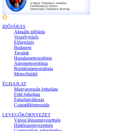
IDŐJÁRÁS
Aktuális
időjárás
Veszélyjelzés
Előrejelzés
Budapest
Tavaink
Humánmeteorológia
Agrometeorológia
Repülésmeteorológia
MeteoStúdió
ÉGHAJLAT
Magyarország éghajlata
Föld éghajlata
Éghajlatváltozás
Csapadékintenzitás
LEVEGŐKÖRNYEZET
Városi légszennyezettség
Háttérszennyezettség
Gammadózis-teljesítmény