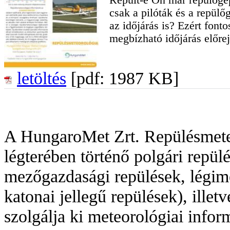
csak a pilóták és a repül
az időjárás is? Ezért font
megbízható időjárás előrej
letöltés
[pdf: 1987 KB]
A HungaroMet Zrt. Repülésmete
légterében történő polgári repül
mezőgazdasági repülések, légime
katonai jellegű repülések), illet
szolgálja ki meteorológiai infor