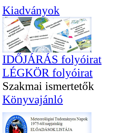
Kiadványok
IDŐJÁRÁS folyóirat
LÉGKÖR folyóirat
Szakmai ismertetők
Könyvajánló