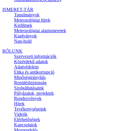
ISMERET-TÁR
Tanulmányok
Meteorológiai hírek
Kisfilmek
Meteorológiai alapismeretek
Kiadványok
Nap-hold
RÓLUNK
Szervezeti információk
Közérdekű adatok
Adatvédelem
Etika és antikorrupció
Minőségirányítás
Repülésbiztonság
Szolgáltatásaink
Pályázatok, projektek
Rendezvények
Hírek
Tevékenységeink
Videók
Elérhetőségek
Kapcsolatok
Megrendelés