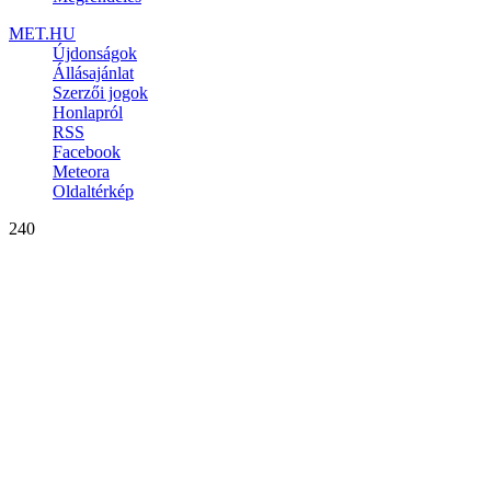
MET.HU
Újdonságok
Állásajánlat
Szerzői jogok
Honlapról
RSS
Facebook
Meteora
Oldaltérkép
240