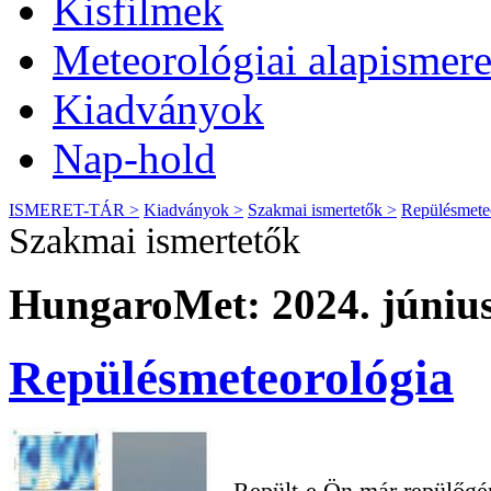
Kisfilmek
Meteorológiai alapismere
Kiadványok
Nap-hold
ISMERET-TÁR >
Kiadványok >
Szakmai ismertetők >
Repülésmete
Szakmai ismertetők
HungaroMet: 2024. június
Repülésmeteorológia
Repült-e Ön már repülőgé