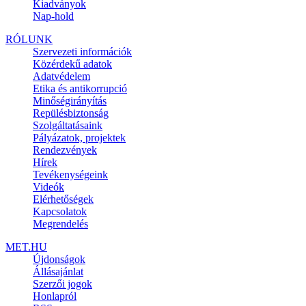
Kiadványok
Nap-hold
RÓLUNK
Szervezeti információk
Közérdekű adatok
Adatvédelem
Etika és antikorrupció
Minőségirányítás
Repülésbiztonság
Szolgáltatásaink
Pályázatok, projektek
Rendezvények
Hírek
Tevékenységeink
Videók
Elérhetőségek
Kapcsolatok
Megrendelés
MET.HU
Újdonságok
Állásajánlat
Szerzői jogok
Honlapról