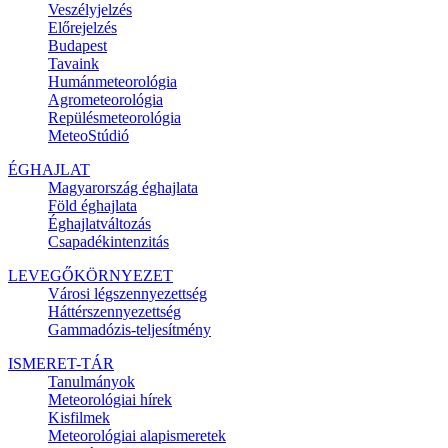
Veszélyjelzés
Előrejelzés
Budapest
Tavaink
Humánmeteorológia
Agrometeorológia
Repülésmeteorológia
MeteoStúdió
ÉGHAJLAT
Magyarország éghajlata
Föld éghajlata
Éghajlatváltozás
Csapadékintenzitás
LEVEGŐKÖRNYEZET
Városi légszennyezettség
Háttérszennyezettség
Gammadózis-teljesítmény
ISMERET-TÁR
Tanulmányok
Meteorológiai hírek
Kisfilmek
Meteorológiai alapismeretek