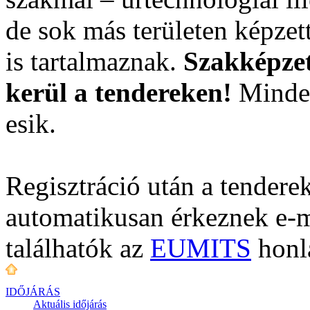
de sok más területen képzet
is tartalmaznak.
Szakképzet
kerül a tendereken!
Minden
esik.
Regisztráció után a tenderek
automatikusan érkeznek e-m
találhatók az
EUMITS
honl
IDŐJÁRÁS
Aktuális
időjárás