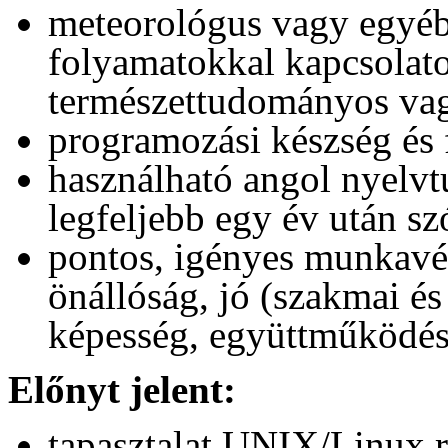
meteorológus vagy egyéb
folyamatokkal kapcsolatos
természettudományos vag
programozási készség és f
használható angol nyelvt
legfeljebb egy év után s
pontos, igényes munkavé
önállóság, jó (szakmai é
képesség, együttműködés
Előnyt jelent:
tapasztalat UNIX/Linux r