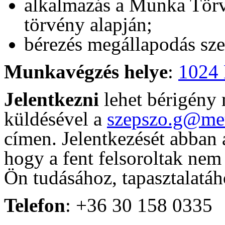
alkalmazás a Munka Törv
törvény alapján;
bérezés megállapodás sze
Munkavégzés helye
:
1024 
Jelentkezni
lehet bérigény 
küldésével a
szepszo.g@me
címen. Jelentkezését abban a
hogy a fent felsoroltak nem
Ön tudásához, tapasztalatáh
Telefon
: +36 30 158 0335