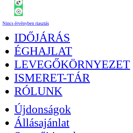
Nincs érvényben riasztás
IDŐJÁRÁS
ÉGHAJLAT
LEVEGŐKÖRNYEZET
ISMERET-TÁR
RÓLUNK
Újdonságok
Állásajánlat