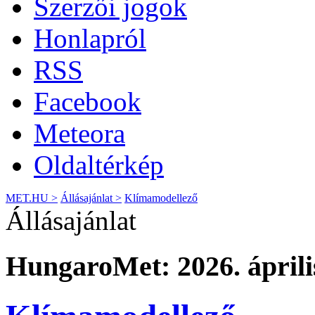
Szerzői jogok
Honlapról
RSS
Facebook
Meteora
Oldaltérkép
MET.HU >
Állásajánlat >
Klímamodellező
Állásajánlat
HungaroMet: 2026. április