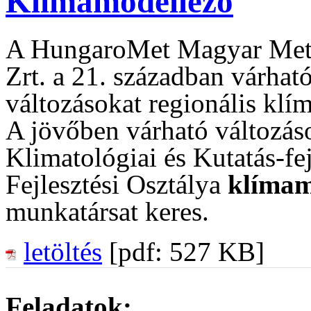
Klímamodellező
A HungaroMet Magyar Meteo
Zrt. a 21. században várhat
változásokat regionális klí
A jövőben várható változáso
Klimatológiai és Kutatás-fej
Fejlesztési Osztálya
klíma
m
munkatársat keres.
letöltés
[pdf: 527 KB]
Feladatok: