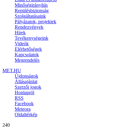
Minőségirányítás
Repülésbiztonság
Szolgáltatásaink
Pályázatok, projektek
Rendezvények
Hírek
Tevékenységeink
Videók
Elérhetőségek
Kapcsolatok
Megrendelés
MET.HU
Újdonságok
Állásajánlat
Szerzői jogok
Honlapról
RSS
Facebook
Meteora
Oldaltérkép
240