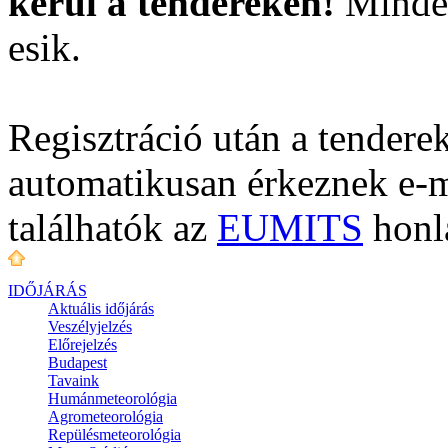
kerül a tendereken!
Minden
esik.
Regisztráció után a tenderek
automatikusan érkeznek e-m
találhatók az
EUMITS
honl
IDŐJÁRÁS
Aktuális
időjárás
Veszélyjelzés
Előrejelzés
Budapest
Tavaink
Humánmeteorológia
Agrometeorológia
Repülésmeteorológia