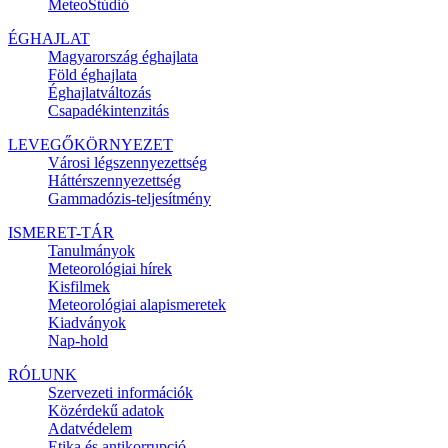
MeteoStúdió
ÉGHAJLAT
Magyarország éghajlata
Föld éghajlata
Éghajlatváltozás
Csapadékintenzitás
LEVEGŐKÖRNYEZET
Városi légszennyezettség
Háttérszennyezettség
Gammadózis-teljesítmény
ISMERET-TÁR
Tanulmányok
Meteorológiai hírek
Kisfilmek
Meteorológiai alapismeretek
Kiadványok
Nap-hold
RÓLUNK
Szervezeti információk
Közérdekű adatok
Adatvédelem
Etika és antikorrupció