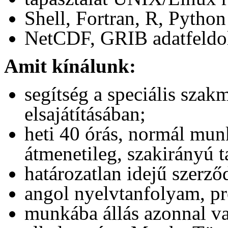
Shell, Fortran, R, Pytho
NetCDF, GRIB adatfeldol
Amit kínálunk:
segítség a speciális szak
elsajátításában;
heti 40 órás, normál mu
átmenetileg, szakirányú 
határozatlan idejű szerz
angol nyelvtanfolyam, p
munkába állás azonnal v