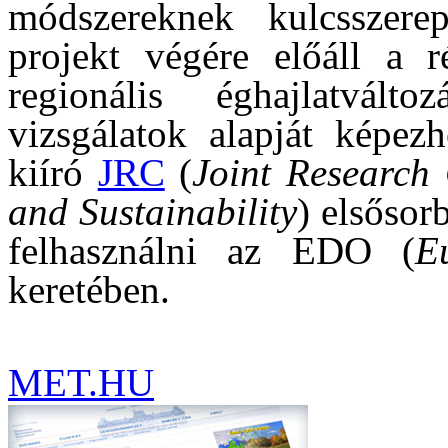
módszereknek kulcsszer
projekt végére előáll a ré
regionális éghajlatvált
vizsgálatok alapját képez
kiíró
JRC
(
Joint Research 
and Sustainability
) elsősor
felhasználni az EDO (
E
keretében.
MET.HU