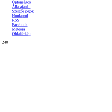
Újdonságok
Állásajánlat
Szerzői jogok
Honlapról
RSS
Facebook
Meteora
Oldaltérkép
240