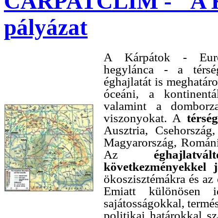
CARPATCLIM - "A Ká
pályázat
A Kárpátok - Európ
hegylánca - a térs
éghajlatát is meghatár
óceáni, a kontinentá
valamint a domborzat
viszonyokat. A
térsé
Ausztria, Csehország,
Magyarország, Románia
Az
éghajlat
következményekkel j
ökoszisztémákra és az
Emiatt különösen i
sajátosságokkal, termés
politikai határokkal s