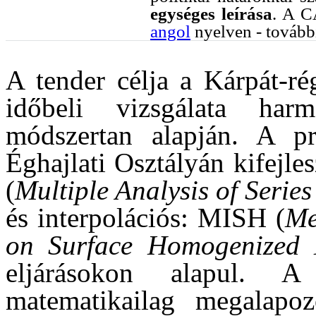
egységes leírása
. A C
angol
nyelven - további
A tender célja a Kárpát-rég
időbeli vizsgálata har
módszertan alapján. A p
Éghajlati Osztályán kifejl
(
Multiple Analysis of Serie
és interpolációs: MISH (
Me
on Surface Homogenized D
eljárásokon alapul. A
matematikailag megalapozo