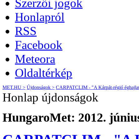
Szerzői jogok
Honlapról
RSS
Facebook
Meteora
Oldaltérkép
MET.HU >
Újdonságok >
CARPATCLIM - "A Kárpát-régió éghajlat
Honlap újdonságok
HungaroMet: 2012. június