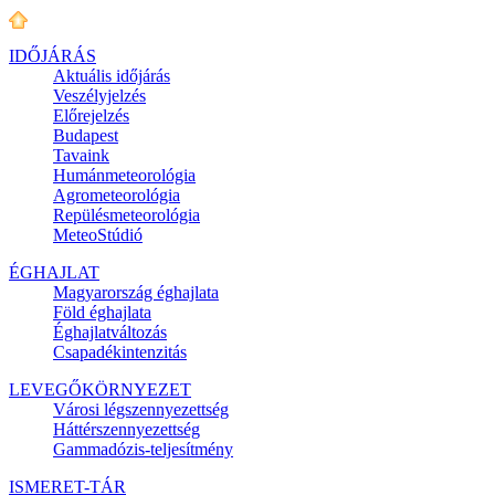
IDŐJÁRÁS
Aktuális
időjárás
Veszélyjelzés
Előrejelzés
Budapest
Tavaink
Humánmeteorológia
Agrometeorológia
Repülésmeteorológia
MeteoStúdió
ÉGHAJLAT
Magyarország éghajlata
Föld éghajlata
Éghajlatváltozás
Csapadékintenzitás
LEVEGŐKÖRNYEZET
Városi légszennyezettség
Háttérszennyezettség
Gammadózis-teljesítmény
ISMERET-TÁR