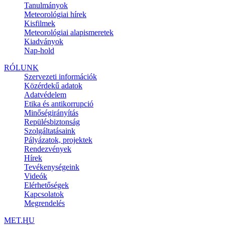
Tanulmányok
Meteorológiai hírek
Kisfilmek
Meteorológiai alapismeretek
Kiadványok
Nap-hold
RÓLUNK
Szervezeti információk
Közérdekű adatok
Adatvédelem
Etika és antikorrupció
Minőségirányítás
Repülésbiztonság
Szolgáltatásaink
Pályázatok, projektek
Rendezvények
Hírek
Tevékenységeink
Videók
Elérhetőségek
Kapcsolatok
Megrendelés
MET.HU