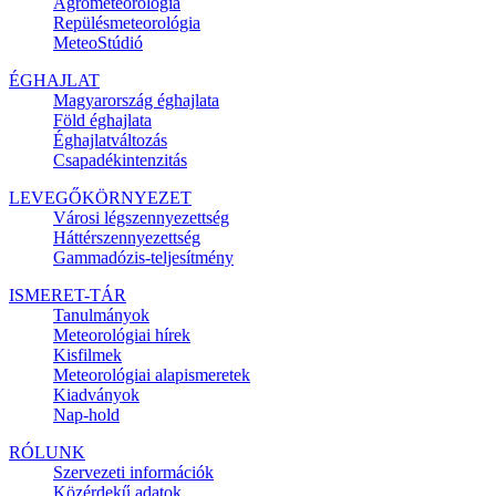
Agrometeorológia
Repülésmeteorológia
MeteoStúdió
ÉGHAJLAT
Magyarország éghajlata
Föld éghajlata
Éghajlatváltozás
Csapadékintenzitás
LEVEGŐKÖRNYEZET
Városi légszennyezettség
Háttérszennyezettség
Gammadózis-teljesítmény
ISMERET-TÁR
Tanulmányok
Meteorológiai hírek
Kisfilmek
Meteorológiai alapismeretek
Kiadványok
Nap-hold
RÓLUNK
Szervezeti információk
Közérdekű adatok