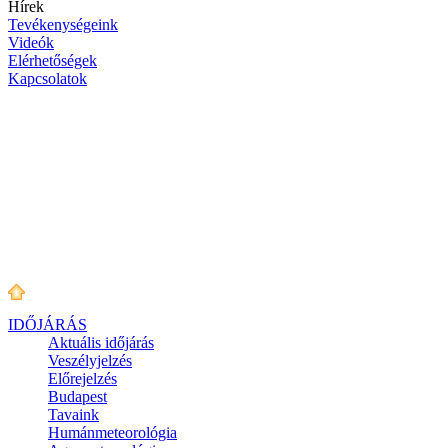
Hírek
Tevékenységeink
Videók
Elérhetőségek
Kapcsolatok
IDŐJÁRÁS
Aktuális
időjárás
Veszélyjelzés
Előrejelzés
Budapest
Tavaink
Humánmeteorológia