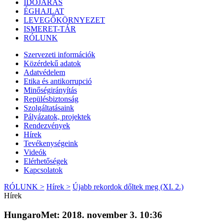
IDŐJÁRÁS
ÉGHAJLAT
LEVEGŐKÖRNYEZET
ISMERET-TÁR
RÓLUNK
Szervezeti információk
Közérdekű adatok
Adatvédelem
Etika és antikorrupció
Minőségirányítás
Repülésbiztonság
Szolgáltatásaink
Pályázatok, projektek
Rendezvények
Hírek
Tevékenységeink
Videók
Elérhetőségek
Kapcsolatok
RÓLUNK >
Hírek >
Újabb rekordok dőltek meg (XI. 2.)
Hírek
HungaroMet: 2018. november 3. 10:36