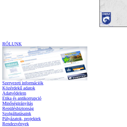
RÓLUNK
Szervezeti információk
Közérdekű adatok
Adatvédelem
Etika és antikorrupció
Minőségirányítás
Repülésbiztonság
Szolgáltatásaink
Pályázatok, projektek
Rendezvények