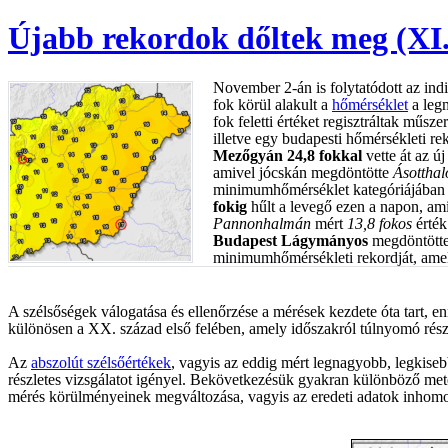
Újabb rekordok dőltek meg (XI.
November 2-án is folytatódott az ind
fok körül alakult a
hőmérséklet
a legm
fok feletti értéket regisztráltak műsz
illetve egy budapesti hőmérsékleti r
Mezőgyán 24,8 fokkal
vette át az 
amivel jócskán megdöntötte
Ásottha
minimumhőmérséklet kategóriájában i
fokig
hűlt a levegő ezen a napon, ami
Pannonhalmán
mért
13,8 fokos
érték
Budapest Lágymányos
megdöntötte
minimumhőmérsékleti rekordját, ame
A szélsőségek válogatása és ellenőrzése a mérések kezdete óta tart, e
különösen a XX. század első felében, amely időszakról túlnyomó rés
Az
abszolút szélsőértékek
, vagyis az eddig mért legnagyobb, legkiseb
részletes vizsgálatot igényel. Bekövetkezésük gyakran különböző met
mérés körülményeinek megváltozása, vagyis az eredeti adatok inhomoge