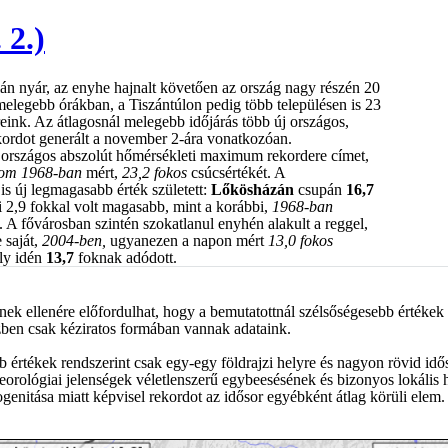
 2.)
ián nyár, az enyhe hajnalt követően az ország nagy részén 20
elegebb órákban, a Tiszántúlon pedig több településen is 23
ereink. Az átlagosnál melegebb időjárás több új országos,
ekordot generált a november 2-ára vonatkozóan.
új országos abszolút hőmérsékleti maximum rekordere címet,
lom
1968-ban
mért,
23,2 fokos
csúcsértékét. A
s új legmagasabb érték született:
Lőkösházán
csupán
16,7
 2,9 fokkal volt magasabb, mint a korábbi,
1968-ban
. A fővárosban szintén szokatlanul enyhén alakult a reggel,
 saját,
2004-ben,
ugyanezen a napon mért
13,0 fokos
ly idén
13,7
foknak adódott.
nnek ellenére előfordulhat, hogy a bemutatottnál szélsőségesebb értékek 
zben csak kéziratos formában vannak adataink.
b értékek rendszerint csak egy-egy földrajzi helyre és nagyon rövid id
eorológiai jelenségek véletlenszerű egybeesésének és bizonyos lokáli
nitása miatt képvisel rekordot az idősor egyébként átlag körüli elem.