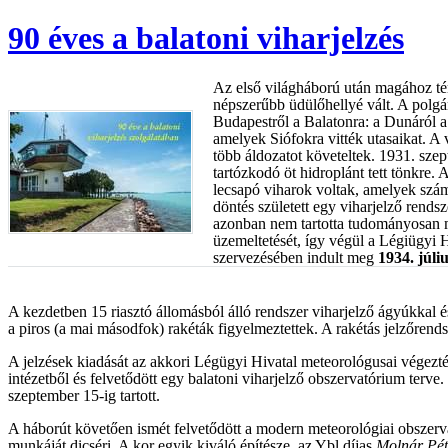
90 éves a balatoni viharjelzés
Az első világháború után magához t
népszerűbb üdülőhellyé vált. A polgár
Budapestről a Balatonra: a Dunáról a
amelyek Siófokra vitték utasaikat. A 
több áldozatot követeltek. 1931. szep
tartózkodó öt hidroplánt tett tönkre.
lecsapó viharok voltak, amelyek szá
döntés született egy viharjelző rendsz
azonban nem tartotta tudományosan m
üzemeltetését, így végül a Légiügyi H
szervezésében indult meg
1934. júli
A kezdetben 15 riasztó állomásból álló rendszer viharjelző ágyúkkal és 
a piros (a mai másodfok) rakéták figyelmeztettek. A rakétás jelzőren
A jelzések kiadását az akkori Légügyi Hivatal meteorológusai végezté
intézetből és felvetődött egy balatoni viharjelző obszervatórium terv
szeptember 15-ig tartott.
A háborút követően ismét felvetődött a modern meteorológiai obszer
munkáját dicséri. A kor egyik kiváló építésze, az Ybl díjas
Molnár Pét