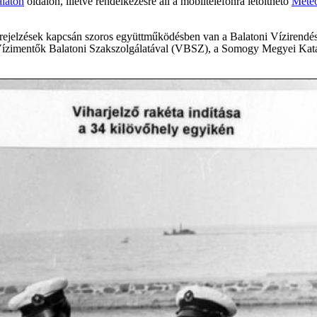
laton
oldalon, illetve rendelkezésre áll a mobiltelefonra letölthető
Mete
lőrejelzések kapcsán szoros együttműködésben van a Balatoni Vízirend
zimentők Balatoni Szakszolgálatával (VBSZ), a Somogy Megyei Katasz