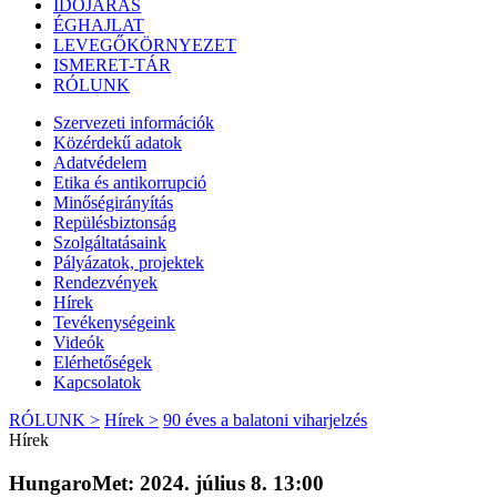
IDŐJÁRÁS
ÉGHAJLAT
LEVEGŐKÖRNYEZET
ISMERET-TÁR
RÓLUNK
Szervezeti információk
Közérdekű adatok
Adatvédelem
Etika és antikorrupció
Minőségirányítás
Repülésbiztonság
Szolgáltatásaink
Pályázatok, projektek
Rendezvények
Hírek
Tevékenységeink
Videók
Elérhetőségek
Kapcsolatok
RÓLUNK >
Hírek >
90 éves a balatoni viharjelzés
Hírek
HungaroMet: 2024. július 8. 13:00