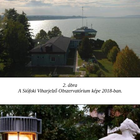
2. ábra
A Siófoki Viharjelző Obszervatórium képe 2018-ban.