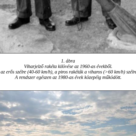
1. ábra
Viharjelző rakéta kilövése az 1960-as évekből.
az erős szélre (40-60 km/h), a piros rakéták a viharos (>60 km/h) szélre
A rendszer egészen az 1980-as évek közepéig működött.