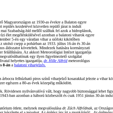
érő Magyarországon az 1930-as évekre a Balaton egyre
i repülés kezdetével közvetlen repülő járat is indult
 mai Szabadság-híd mellől szálltak fel azok a hidroplánok,
vízi élet megélénkülésével azonban a balatoni viharok egyre
tember 5-én egy váratlan vihar a siófoki kikötőben
 Az utolsó csepp a pohárban az 1933. július 16-án és 30-án
mos áldozatot követeltek. Mindezek hatására kormányzati
er felállítására. Az akkori Meteorológiai Intézet igazgatója
egvalósíthatónak egy ilyen figyelmeztető szolgálat
ivatal helyettes igazgatója,
dr. Hille Alfréd
meteorológus
us 8-án
a
balatoni viharjelzés.
árbocra felhúzható piros színű viharjelző kosarakkal jelezte a vihar köze
dszer egészen a 80-as évek közepéig működött.
k. Rövidesen nyilvánvalóvá vált, hogy nagyobb biztonsággal lehet figye
e. 1943-ban azonban a háború közbeszólt és csak 1951 június 30-án indul
vatórium ötlete, melynek megvalósulása
dr. Zách Alfrédnak
, az Országos
er
készítette el a terveket. Az építész így írt a munkájáról: „
Az építmény,