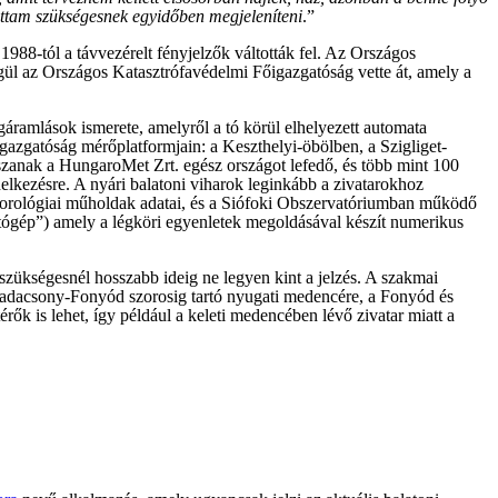
ottam szükségesnek egyidőben megjeleníteni
.”
1988-tól a távvezérelt fényjelzők váltották fel. Az Országos
gül az Országos Katasztrófavédelmi Főigazgatóság vette át, amely a
égáramlások ismerete, amelyről a tó körül elhelyezett automata
azgatóság mérőplatformjain: a Keszthelyi-öbölben, a Szigliget-
szanak a HungaroMet Zrt. egész országot lefedő, és több mint 100
elkezésre. A nyári balatoni viharok leginkább a zivatarokhoz
eteorológiai műholdak adatai, és a Siófoki Obszervatóriumban működő
tógép”) amely a légköri egyenletek megoldásával készít numerikus
szükségesnél hosszabb ideig ne legyen kint a jelzés. A szakmai
 Badacsony-Fonyód szorosig tartó nyugati medencére, a Fonyód és
ők is lehet, így például a keleti medencében lévő zivatar miatt a