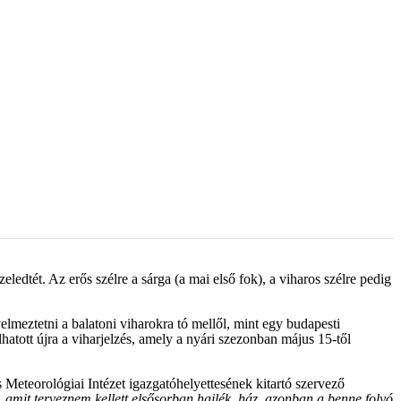
ledtét. Az erős szélre a sárga (a mai első fok), a viharos szélre pedig
lmeztetni a balatoni viharokra tó mellől, mint egy budapesti
hatott újra a viharjelzés, amely a nyári szezonban május 15-től
 Meteorológiai Intézet igazgatóhelyettesének kitartó szervező
 amit terveznem kellett elsősorban hajlék, ház, azonban a benne folyó