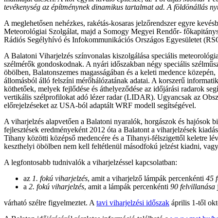
tevékenység az építménynek dinamikus tartalmat ad. A földönállás ny
A meglehetősen nehézkes, rakétás-kosaras jelzőrendszer egyre kevésbé 
Meteorológiai Szolgálat, majd a Somogy Megyei Rendőr- főkapitányság 
Rádiós Segélyhívó és Infokommunikációs Országos Egyesületet (RSOE)
A Balatoni Viharjelzés színvonalas kiszolgálása speciális meteorológia
szélmérők gondoskodnak. A nyári időszakban négy speciális szélműsz
öbölben, Balatonszemes magasságában és a keleti medence közepén, Si
állomásból álló felszíni mérőhálózatának adatai. A korszerű informat
köthetőek, melyek fejlődése és áthelyeződése az időjárási radarok s
vertikális szélprofilokat adó lézer radar (LIDAR). Ugyancsak az Obs
előrejelzéseket az USA-ból adaptált WRF modell segítségével.
A viharjelzés alapvetően a Balatoni nyaralók, horgászok és hajósok b
fejlesztések eredményeként 2012 óta a Balatont a viharjelzések kiad
Tihany közötti középső medencére és a Tihanyi-félszigettől keletre lé
keszthelyi öbölben nem kell feltétlenül másodfokú jelzést kiadni, vagy
A legfontosabb tudnivalók a viharjelzéssel kapcsolatban:
az
1. fokú viharjelzés
, amit a viharjelző lámpák percenkénti
45 f
a
2. fokú viharjelzés
, amit a lámpák percenkénti
90 felvillanása
várható szélre figyelmeztet. A
tavi viharjelzési időszak
április 1-től okt