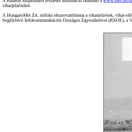
A Balaton időjárásáról részletes információ található a
www.met.hu/ba
viharjelzéseket.
A HungaroMet Zrt. siófoki obszervatóriuma a viharjelzések, vihar-e
Segélyhívó Infokommunikációs Országos Egyesületével (RSOE), a Ví