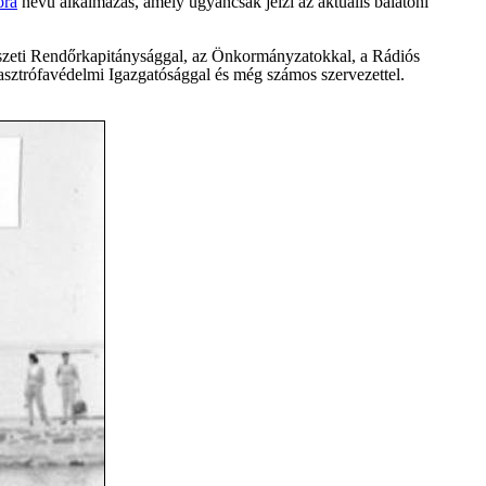
ora
nevű alkalmazás, amely ugyancsak jelzi az aktuális balatoni
észeti Rendőrkapitánysággal, az Önkormányzatokkal, a Rádiós
trófavédelmi Igazgatósággal és még számos szervezettel.