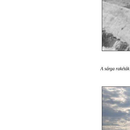
A sárga rakéták 