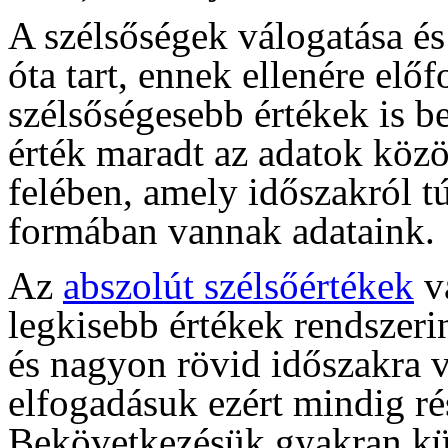
A szélsőségek válogatása és
óta tart, ennek ellenére elő
szélsőségesebb értékek is b
érték maradt az adatok közö
felében, amely időszakról t
formában vannak adataink.
Az
abszolút szélsőértékek
va
legkisebb értékek rendszerin
és nagyon rövid időszakra 
elfogadásuk ezért mindig rés
Bekövetkezésük gyakran kü