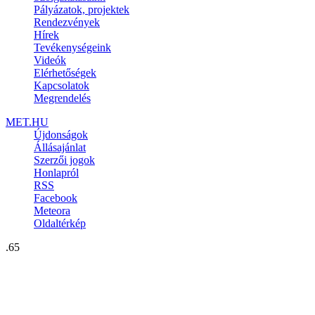
Pályázatok, projektek
Rendezvények
Hírek
Tevékenységeink
Videók
Elérhetőségek
Kapcsolatok
Megrendelés
MET.HU
Újdonságok
Állásajánlat
Szerzői jogok
Honlapról
RSS
Facebook
Meteora
Oldaltérkép
.65