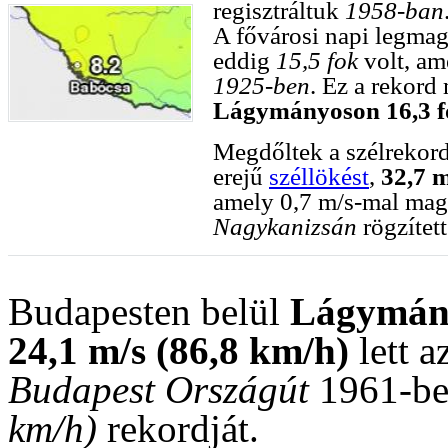
regisztráltuk
1958-ban
A fővárosi napi legma
eddig
15,5 fok
volt, am
1925-ben
. Ez a rekord
Lágymányoson
16,3 
Megdőltek a szélrekor
erejű
széllökést
,
32,7 m
amely 0,7 m/s-mal mag
Nagykanizsán
rögzítet
Budapesten belül
Lágymán
24,1 m/s (86,8 km/h)
lett a
Budapest Országút
1961-be
km/h)
rekordját.