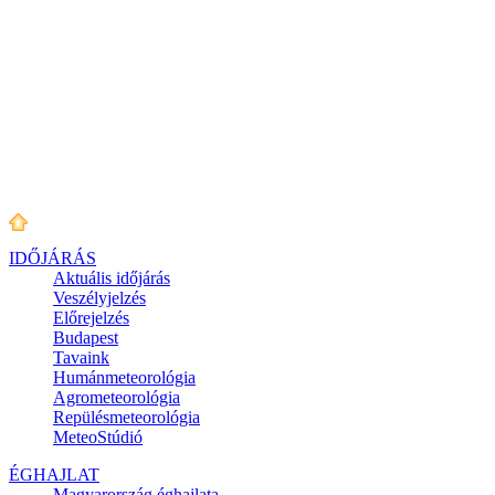
IDŐJÁRÁS
Aktuális
időjárás
Veszélyjelzés
Előrejelzés
Budapest
Tavaink
Humánmeteorológia
Agrometeorológia
Repülésmeteorológia
MeteoStúdió
ÉGHAJLAT
Magyarország éghajlata