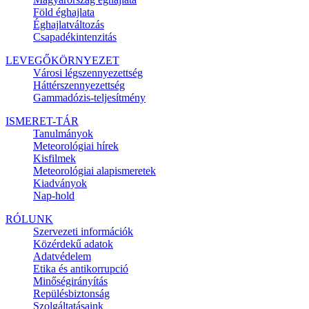
Föld éghajlata
Éghajlatváltozás
Csapadékintenzitás
LEVEGŐKÖRNYEZET
Városi légszennyezettség
Háttérszennyezettség
Gammadózis-teljesítmény
ISMERET-TÁR
Tanulmányok
Meteorológiai hírek
Kisfilmek
Meteorológiai alapismeretek
Kiadványok
Nap-hold
RÓLUNK
Szervezeti információk
Közérdekű adatok
Adatvédelem
Etika és antikorrupció
Minőségirányítás
Repülésbiztonság
Szolgáltatásaink