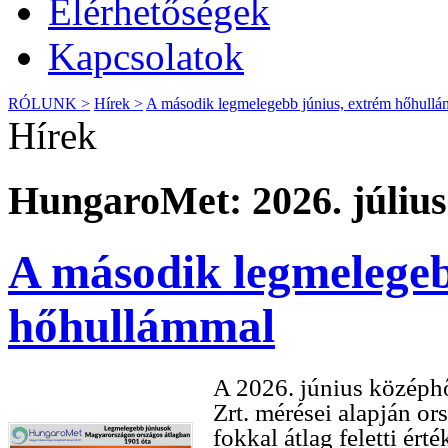
Elérhetőségek
Kapcsolatok
RÓLUNK >
Hírek >
A második legmelegebb június, extrém hőhull
Hírek
HungaroMet: 2026. július
A második legmelegeb
hőhullámmal
A 2026. június középh
Zrt. mérései alapján or
fokkal átlag feletti ér