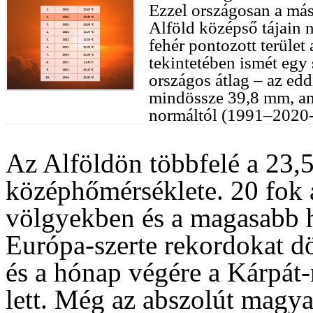
Ezzel országosan a más
Alföld középső tájain 
fehér pontozott terület
tekintetében ismét egy
országos átlag – az edd
mindössze 39,8 mm, am
normáltól (1991–2020-
Az Alföldön többfelé a 23,5
középhőmérséklete. 20 fok a
völgyekben és a magasabb h
Európa-szerte rekordokat dö
és a hónap végére a Kárpá
lett. Még az abszolút mag