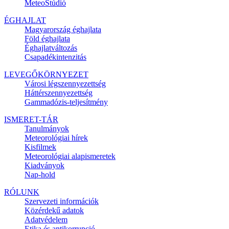
MeteoStúdió
ÉGHAJLAT
Magyarország éghajlata
Föld éghajlata
Éghajlatváltozás
Csapadékintenzitás
LEVEGŐKÖRNYEZET
Városi légszennyezettség
Háttérszennyezettség
Gammadózis-teljesítmény
ISMERET-TÁR
Tanulmányok
Meteorológiai hírek
Kisfilmek
Meteorológiai alapismeretek
Kiadványok
Nap-hold
RÓLUNK
Szervezeti információk
Közérdekű adatok
Adatvédelem
Etika és antikorrupció