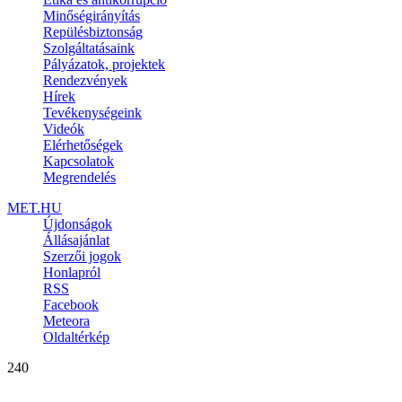
Minőségirányítás
Repülésbiztonság
Szolgáltatásaink
Pályázatok, projektek
Rendezvények
Hírek
Tevékenységeink
Videók
Elérhetőségek
Kapcsolatok
Megrendelés
MET.HU
Újdonságok
Állásajánlat
Szerzői jogok
Honlapról
RSS
Facebook
Meteora
Oldaltérkép
240