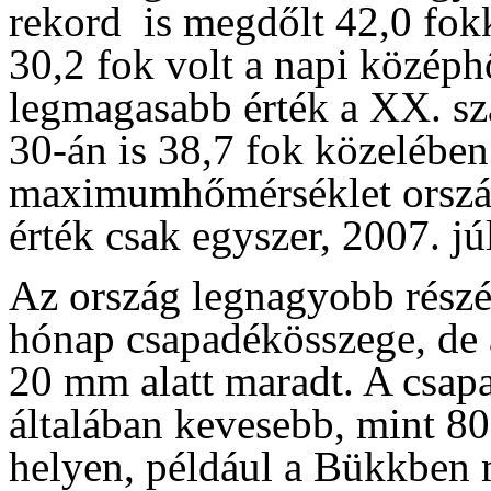
rekord is megdőlt 42,0 fok
30,2 fok volt a napi középh
legmagasabb érték a XX. szá
30-án is 38,7 fok közelében
maximumhőmérséklet ország
érték csak egyszer, 2007. jú
Az ország legnagyobb részé
hónap csapadékösszege, de 
20 mm alatt maradt. A csap
általában kevesebb, mint 80
helyen, például a Bükkben 