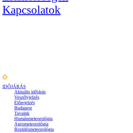
Kapcsolatok
IDŐJÁRÁS
Aktuális
időjárás
Veszélyjelzés
Előrejelzés
Budapest
Tavaink
Humánmeteorológia
Agrometeorológia
Repülésmeteorológia