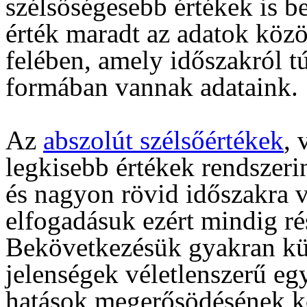
szélsőségesebb értékek is b
érték maradt az adatok közö
felében, amely időszakról t
formában vannak adataink.
Az
abszolút szélsőértékek
, 
legkisebb értékek rendszerin
és nagyon rövid időszakra 
elfogadásuk ezért mindig rés
Bekövetkezésük gyakran kü
jelenségek véletlenszerű eg
hatások megerősödésének k