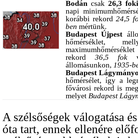
Bodán
csak
26,3 fok
napi minimumhőmérsék
korábbi rekord
24,5 f
ben
mértünk.
Budapest Újpest
áll
hőmérséklet, me
maximumhőmérséklet f
rekord
36,5 fok
vo
állomásunkon,
1935-b
Budapest Lágymány
hőmérsélet, így a le
fővárosi rekord is me
melyet
Budapest Lágy
A szélsőségek válogatása és
óta tart, ennek ellenére elő