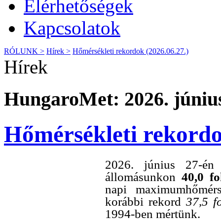
Elérhetőségek
Kapcsolatok
RÓLUNK >
Hírek >
Hőmérsékleti rekordok (2026.06.27.)
Hírek
HungaroMet: 2026. június
Hőmérsékleti rekordo
2026. június 27-én
állomásunkon
40,0
fo
napi maximumhőmérsé
korábbi rekord
37,5 f
1994-ben mértünk.