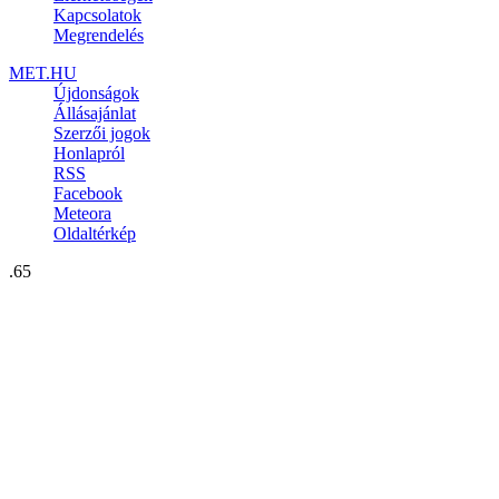
Kapcsolatok
Megrendelés
MET.HU
Újdonságok
Állásajánlat
Szerzői jogok
Honlapról
RSS
Facebook
Meteora
Oldaltérkép
.65