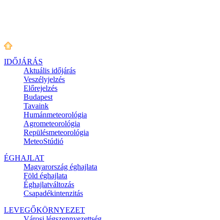
IDŐJÁRÁS
Aktuális
időjárás
Veszélyjelzés
Előrejelzés
Budapest
Tavaink
Humánmeteorológia
Agrometeorológia
Repülésmeteorológia
MeteoStúdió
ÉGHAJLAT
Magyarország éghajlata
Föld éghajlata
Éghajlatváltozás
Csapadékintenzitás
LEVEGŐKÖRNYEZET
Városi légszennyezettség