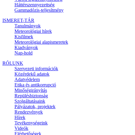
Háttérszennyezettség
Gammadózis-teljesítmény
ISMERET-TÁR
Tanulmányok
Meteorológiai hírek
Kisfilmek
Meteorológiai alapismeretek
Kiadványok
Nap-hold
RÓLUNK
Szervezeti információk
Közérdekű adatok
Adatvédelem
Etika és antikorrupció
Minőségirányítás
Repülésbiztonság
Szolgáltatásaink
Pályázatok, projektek
Rendezvények
Hírek
Tevékenységeink
Videók
Elérhetőségek