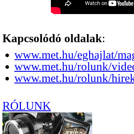
Kapcsolódó oldalak
:
www.met.hu/eghajlat/magy
www.met.hu/rolunk/vide
www.met.hu/rolunk/hire
RÓLUNK