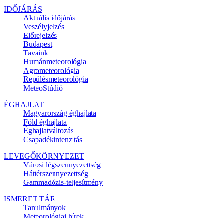
IDŐJÁRÁS
Aktuális
időjárás
Veszélyjelzés
Előrejelzés
Budapest
Tavaink
Humánmeteorológia
Agrometeorológia
Repülésmeteorológia
MeteoStúdió
ÉGHAJLAT
Magyarország éghajlata
Föld éghajlata
Éghajlatváltozás
Csapadékintenzitás
LEVEGŐKÖRNYEZET
Városi légszennyezettség
Háttérszennyezettség
Gammadózis-teljesítmény
ISMERET-TÁR
Tanulmányok
Meteorológiai hírek