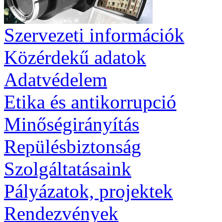
Szervezeti információk
Közérdekű adatok
Adatvédelem
Etika és antikorrupció
Minőségirányítás
Repülésbiztonság
Szolgáltatásaink
Pályázatok, projektek
Rendezvények