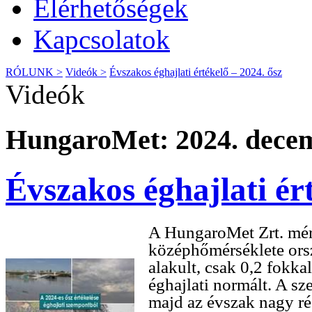
Elérhetőségek
Kapcsolatok
RÓLUNK >
Videók >
Évszakos éghajlati értékelő – 2024. ősz
Videók
HungaroMet: 2024. decem
Évszakos éghajlati ér
A HungaroMet Zrt. méré
középhőmérséklete ors
alakult, csak 0,2 fokk
éghajlati normált. A s
majd az évszak nagy ré