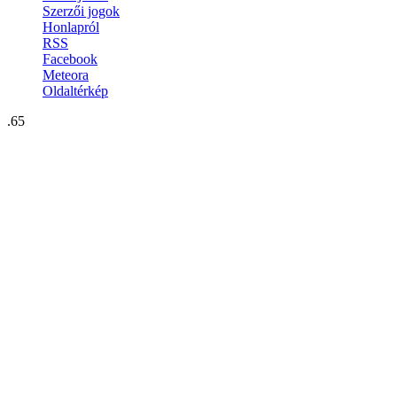
Szerzői jogok
Honlapról
RSS
Facebook
Meteora
Oldaltérkép
.65