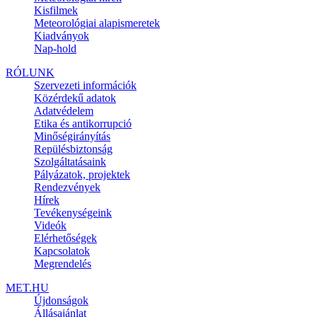
Kisfilmek
Meteorológiai alapismeretek
Kiadványok
Nap-hold
RÓLUNK
Szervezeti információk
Közérdekű adatok
Adatvédelem
Etika és antikorrupció
Minőségirányítás
Repülésbiztonság
Szolgáltatásaink
Pályázatok, projektek
Rendezvények
Hírek
Tevékenységeink
Videók
Elérhetőségek
Kapcsolatok
Megrendelés
MET.HU
Újdonságok
Állásajánlat