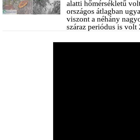
alatti hőmérsékletű vo
országos átlagban ugya
viszont a néhány nagyo
száraz periódus is volt