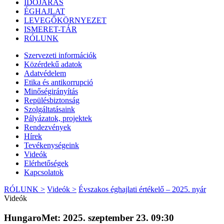
IDŐJÁRÁS
ÉGHAJLAT
LEVEGŐKÖRNYEZET
ISMERET-TÁR
RÓLUNK
Szervezeti információk
Közérdekű adatok
Adatvédelem
Etika és antikorrupció
Minőségirányítás
Repülésbiztonság
Szolgáltatásaink
Pályázatok, projektek
Rendezvények
Hírek
Tevékenységeink
Videók
Elérhetőségek
Kapcsolatok
RÓLUNK >
Videók >
Évszakos éghajlati értékelő – 2025. nyár
Videók
HungaroMet: 2025. szeptember 23. 09:30