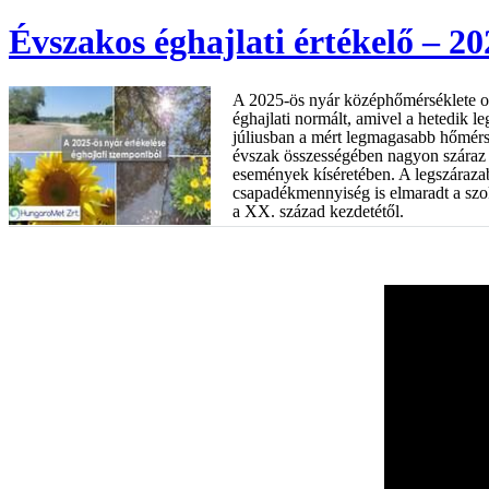
Évszakos éghajlati értékelő – 20
A 2025-ös nyár középhőmérséklete o
éghajlati normált, amivel a hetedik 
júliusban a mért legmagasabb hőmérsé
évszak összességében nagyon száraz v
események kíséretében. A legszárazab
csapadékmennyiség is elmaradt a szo
a XX. század kezdetétől.