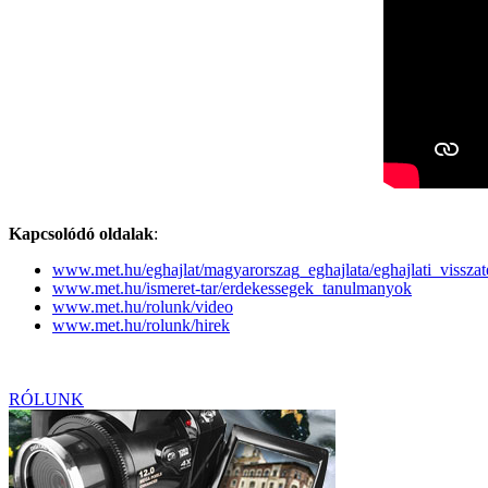
Kapcsolódó oldalak
:
www.met.hu/eghajlat/magyarorszag_eghajlata/eghajlati_visszat
www.met.hu/ismeret-tar/erdekessegek_tanulmanyok
www.met.hu/rolunk/video
www.met.hu/rolunk/hirek
RÓLUNK