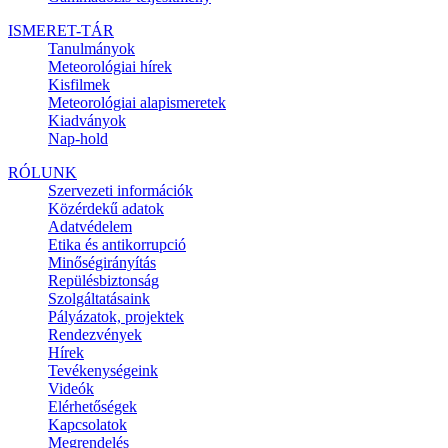
ISMERET-TÁR
Tanulmányok
Meteorológiai hírek
Kisfilmek
Meteorológiai alapismeretek
Kiadványok
Nap-hold
RÓLUNK
Szervezeti információk
Közérdekű adatok
Adatvédelem
Etika és antikorrupció
Minőségirányítás
Repülésbiztonság
Szolgáltatásaink
Pályázatok, projektek
Rendezvények
Hírek
Tevékenységeink
Videók
Elérhetőségek
Kapcsolatok
Megrendelés