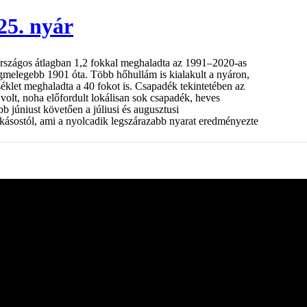
25. nyár
rszágos átlagban 1,2 fokkal meghaladta az 1991–2020-as
legmelegebb 1901 óta. Több hőhullám is kialakult a nyáron,
klet meghaladta a 40 fokot is. Csapadék tekintetében az
olt, noha előfordult lokálisan sok csapadék, heves
b júniust követően a júliusi és augusztusi
kásostól, ami a nyolcadik legszárazabb nyarat eredményezte