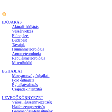
IDŐJÁRÁS
Aktuális
időjárás
Veszélyjelzés
Előrejelzés
Budapest
Tavaink
Humánmeteorológia
Agrometeorológia
Repülésmeteorológia
MeteoStúdió
ÉGHAJLAT
Magyarország éghajlata
Föld éghajlata
Éghajlatváltozás
Csapadékintenzitás
LEVEGŐKÖRNYEZET
Városi légszennyezettség
Háttérszennyezettség
Gammadózis-teljesítmény