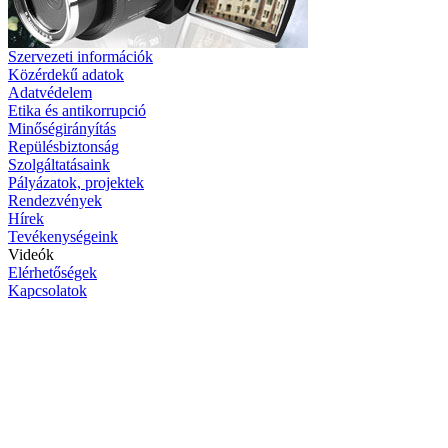
Szervezeti információk
Közérdekű adatok
Adatvédelem
Etika és antikorrupció
Minőségirányítás
Repülésbiztonság
Szolgáltatásaink
Pályázatok, projektek
Rendezvények
Hírek
Tevékenységeink
Videók
Elérhetőségek
Kapcsolatok