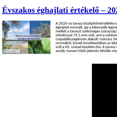
Évszakos éghajlati értékelő – 20
A 2026-os tavasz középhőmérséklete o
éghajlati normált, így a kilencedik le
mellett a tavaszt szélsőséges szárazság
mindössze 79,5 mm volt, ami a sokéve
csapadékszegényen alakult: március 34%
normáltól. Ennek következtében az idei 
volt a XX. század kezdete óta. A tavasz
aszály, hanem több jelentős lehűlés mi