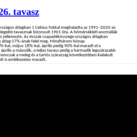
26. tavasz
rszágos átlagban 1 Celsius fokkal meghaladta az 1991–2020-as
gmelegebb tavasznak bizonyult 1901 óta. A hőmérsékleti anomáliák
 is jellemezte. Az évszak csapadékösszege országos átlagban
s átlag 57%-ának felel meg. Mindhárom hónap
-kal, május 18%-kal, április pedig 90%-kal maradt el a
április a második, a teljes tavasz pedig a harmadik legszárazabb
 nemcsak a meleg és a tartós szárazság következtében kialakult
att is emlékezetes maradt.