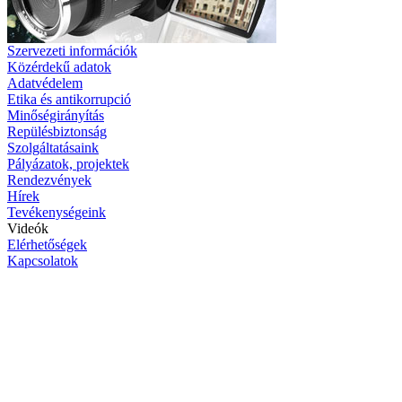
Szervezeti információk
Közérdekű adatok
Adatvédelem
Etika és antikorrupció
Minőségirányítás
Repülésbiztonság
Szolgáltatásaink
Pályázatok, projektek
Rendezvények
Hírek
Tevékenységeink
Videók
Elérhetőségek
Kapcsolatok