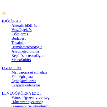
IDŐJÁRÁS
Aktuális
időjárás
Veszélyjelzés
Előrejelzés
Budapest
Tavaink
Humánmeteorológia
Agrometeorológia
Repülésmeteorológia
MeteoStúdió
ÉGHAJLAT
Magyarország éghajlata
Föld éghajlata
Éghajlatváltozás
Csapadékintenzitás
LEVEGŐKÖRNYEZET
Városi légszennyezettség
Háttérszennyezettség
Gammadózis-teljesítmény