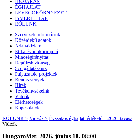
IDŐJÁRÁS
ÉGHAJLAT
LEVEGŐKÖRNYEZET
ISMERET-TÁR
RÓLUNK
Szervezeti információk
Közérdekű adatok
Adatvédelem
Etika és antikorrupció
Minőségirányítás
Repülésbiztonság
Szolgáltatásaink
Pályázatok, projektek
Rendezvények
Hírek
Tevékenységeink
Videók
Elérhetőségek
Kapcsolatok
RÓLUNK >
Videók >
Évszakos éghajlati értékelő – 2026. tavasz
Videók
HungaroMet: 2026. június 18. 08:00