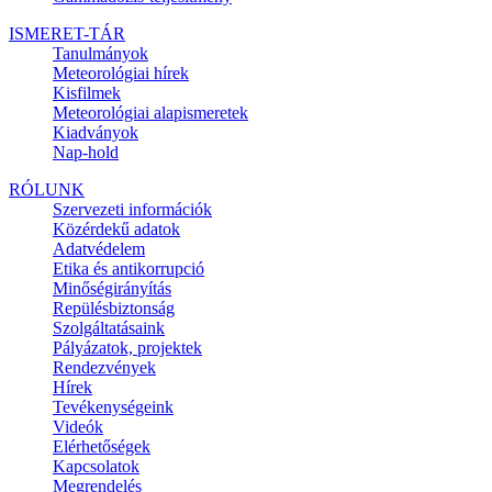
ISMERET-TÁR
Tanulmányok
Meteorológiai hírek
Kisfilmek
Meteorológiai alapismeretek
Kiadványok
Nap-hold
RÓLUNK
Szervezeti információk
Közérdekű adatok
Adatvédelem
Etika és antikorrupció
Minőségirányítás
Repülésbiztonság
Szolgáltatásaink
Pályázatok, projektek
Rendezvények
Hírek
Tevékenységeink
Videók
Elérhetőségek
Kapcsolatok
Megrendelés