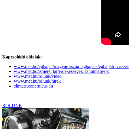
Kapcsolódó oldalak
:
www.met.hu/eghajlat/magyarorszag_eghajlata/eghajlati_visszat
www.met.hu/ismeret-tar/erdekessegek_tanulmanyok
www.met.hu/rolunk/video
www.met.hu/rolunk/hirek
climate.copernicus.eu
RÓLUNK