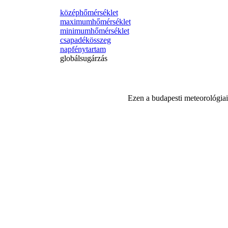
középhőmérséklet
maximumhőmérséklet
minimumhőmérséklet
csapadékösszeg
napfénytartam
globálsugárzás
Ezen a budapesti meteorológiai