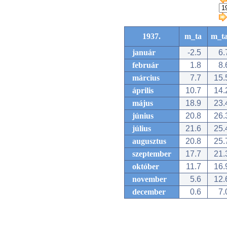
1937.
m_ta
m_t
január
-2.5
6.
február
1.8
8.
március
7.7
15.
április
10.7
14.
május
18.9
23.
június
20.8
26.
július
21.6
25.
augusztus
20.8
25.
szeptember
17.7
21.
október
11.7
16.
november
5.6
12.
december
0.6
7.