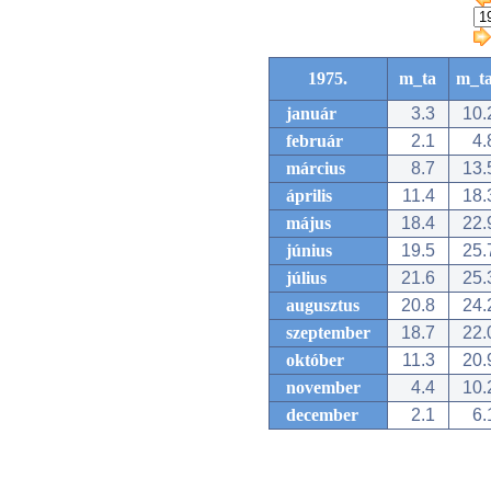
1975.
m_ta
m_t
január
3.3
10.
február
2.1
4.
március
8.7
13.
április
11.4
18.
május
18.4
22.
június
19.5
25.
július
21.6
25.
augusztus
20.8
24.
szeptember
18.7
22.
október
11.3
20.
november
4.4
10.
december
2.1
6.