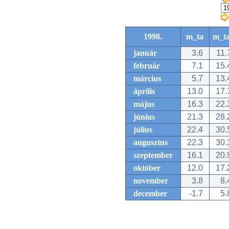
1998.
m_ta
m_t
január
3.6
11.
február
7.1
15.
március
5.7
13.
április
13.0
17.
május
16.3
22.
június
21.3
28.
július
22.4
30.
augusztus
22.3
30.
szeptember
16.1
20.
október
12.0
17.
november
3.8
8.
december
-1.7
5.