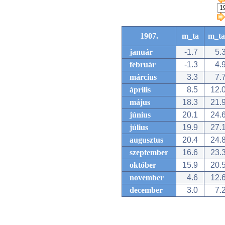
1907.
m_ta
m_ta
január
-1.7
5.
február
-1.3
4.
március
3.3
7.
április
8.5
12.
május
18.3
21.
június
20.1
24.
július
19.9
27.
augusztus
20.4
24.
szeptember
16.6
23.
október
15.9
20.
november
4.6
12.
december
3.0
7.