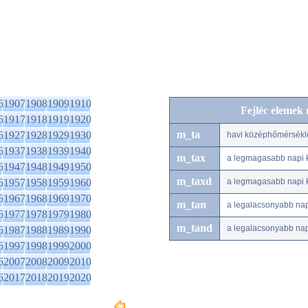
6
1907
1908
1909
1910
Fejléc elemek
6
1917
1918
1919
1920
m_ta
6
1927
1928
1929
1930
havi középhőmérsékl
6
1937
1938
1939
1940
m_tax
a legmagasabb napi 
6
1947
1948
1949
1950
m_taxd
6
1957
1958
1959
1960
a legmagasabb napi 
6
1967
1968
1969
1970
m_tan
a legalacsonyabb na
6
1977
1978
1979
1980
m_tand
a legalacsonyabb na
6
1987
1988
1989
1990
6
1997
1998
1999
2000
6
2007
2008
2009
2010
6
2017
2018
2019
2020