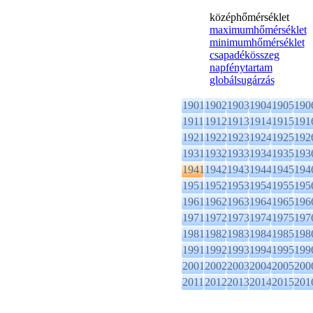
középhőmérséklet
maximumhőmérséklet
minimumhőmérséklet
csapadékösszeg
napfénytartam
globálsugárzás
1901
1902
1903
1904
1905
190
1911
1912
1913
1914
1915
191
1921
1922
1923
1924
1925
192
1931
1932
1933
1934
1935
193
1941
1942
1943
1944
1945
194
1951
1952
1953
1954
1955
195
1961
1962
1963
1964
1965
196
1971
1972
1973
1974
1975
197
1981
1982
1983
1984
1985
198
1991
1992
1993
1994
1995
199
2001
2002
2003
2004
2005
200
2011
2012
2013
2014
2015
201