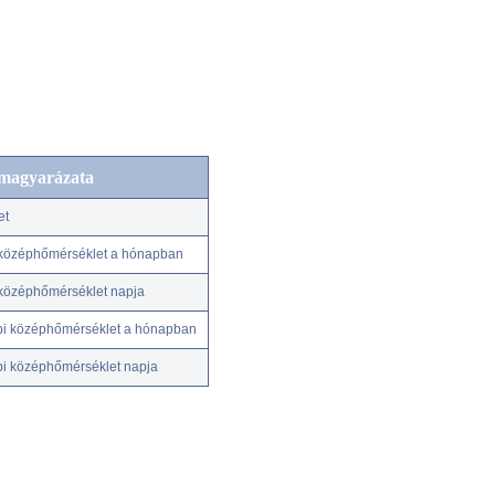
 magyarázata
et
középhőmérséklet a hónapban
középhőmérséklet napja
pi középhőmérséklet a hónapban
pi középhőmérséklet napja