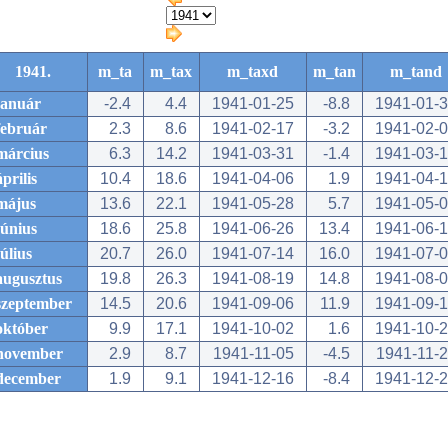
1941.
m_ta
m_tax
m_taxd
m_tan
m_tand
január
-2.4
4.4
1941-01-25
-8.8
1941-01-
február
2.3
8.6
1941-02-17
-3.2
1941-02-
március
6.3
14.2
1941-03-31
-1.4
1941-03-
április
10.4
18.6
1941-04-06
1.9
1941-04-
május
13.6
22.1
1941-05-28
5.7
1941-05-
június
18.6
25.8
1941-06-26
13.4
1941-06-
július
20.7
26.0
1941-07-14
16.0
1941-07-
augusztus
19.8
26.3
1941-08-19
14.8
1941-08-
szeptember
14.5
20.6
1941-09-06
11.9
1941-09-
október
9.9
17.1
1941-10-02
1.6
1941-10-
november
2.9
8.7
1941-11-05
-4.5
1941-11-
december
1.9
9.1
1941-12-16
-8.4
1941-12-