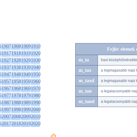
6
1907
1908
1909
1910
Fejléc elemek
6
1917
1918
1919
1920
m_ta
6
1927
1928
1929
1930
havi középhőmérsékl
6
1937
1938
1939
1940
m_tax
a legmagasabb napi 
6
1947
1948
1949
1950
m_taxd
6
1957
1958
1959
1960
a legmagasabb napi 
6
1967
1968
1969
1970
m_tan
a legalacsonyabb na
6
1977
1978
1979
1980
m_tand
a legalacsonyabb na
6
1987
1988
1989
1990
6
1997
1998
1999
2000
6
2007
2008
2009
2010
6
2017
2018
2019
2020