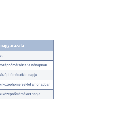
 magyarázata
et
középhőmérséklet a hónapban
középhőmérséklet napja
pi középhőmérséklet a hónapban
pi középhőmérséklet napja