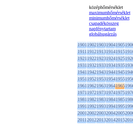
középhőmérséklet
maximumhőmérséklet
minimumhőmérséklet
csapadékösszeg
napfénytartam
globálsugárzás
1901
1902
1903
1904
1905
190
1911
1912
1913
1914
1915
191
1921
1922
1923
1924
1925
192
1931
1932
1933
1934
1935
193
1941
1942
1943
1944
1945
194
1951
1952
1953
1954
1955
195
1961
1962
1963
1964
1965
196
1971
1972
1973
1974
1975
197
1981
1982
1983
1984
1985
198
1991
1992
1993
1994
1995
199
2001
2002
2003
2004
2005
200
2011
2012
2013
2014
2015
201