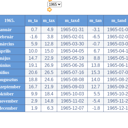
1965.
m_ta
m_tax
m_taxd
m_tan
m_tand
január
0.7
4.9
1965-01-31
-3.1
1965-01-
február
-1.6
3.8
1965-02-01
-6.5
1965-02-
március
5.9
12.8
1965-03-30
-0.7
1965-03-
április
10.0
15.0
1965-04-05
6.7
1965-04-
május
14.7
22.9
1965-05-19
8.8
1965-05-
június
19.1
26.9
1965-06-26
13.8
1965-06-
július
20.6
26.5
1965-07-16
15.3
1965-07-
augusztus
18.8
24.6
1965-08-08
14.0
1965-08-
szeptember
16.7
21.9
1965-09-03
12.7
1965-09-
október
9.9
18.4
1965-10-03
5.5
1965-10-
november
2.9
14.8
1965-11-02
-5.4
1965-11-
december
1.9
6.3
1965-12-07
-1.8
1965-12-