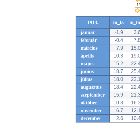
1913.
m_ta
m_ta
január
-1.9
3.
február
-0.4
7.
március
7.9
15.
április
10.3
19.
május
15.2
22.
június
18.7
25.
július
18.0
22.
augusztus
18.4
22.
szeptember
15.9
21.
október
10.3
16.
november
6.7
12.
december
2.6
10.