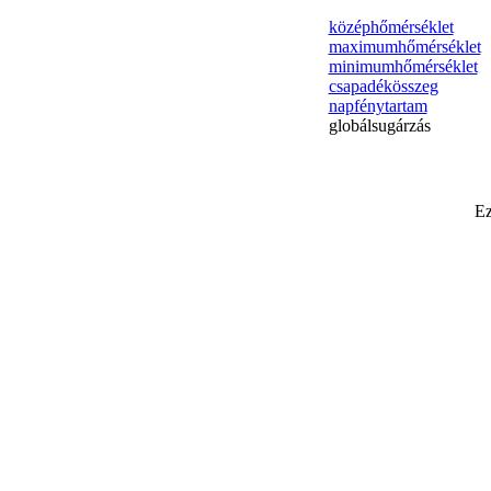
középhőmérséklet
maximumhőmérséklet
minimumhőmérséklet
csapadékösszeg
napfénytartam
globálsugárzás
Ez