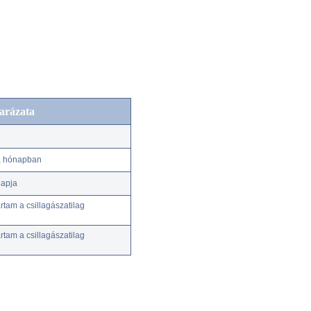
arázata
 a hónapban
napja
tam a csillagászatilag
tam a csillagászatilag