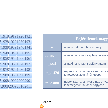
7
1918
1919
1920
1921
Fejléc elemek magy
7
1928
1929
1930
1931
m_ss
7
1938
1939
1940
1941
a napfénytartam havi összege
7
1948
1949
1950
1951
m_sx
a maximális napi napfénytartam
7
1958
1959
1960
1961
m_sxd
7
1968
1969
1970
1971
a maximális napi napfénytartam 
7
1978
1979
1980
1981
napok száma, amikor a napfénytar
m_dsf20
7
1988
1989
1990
1991
lehetséges 20%-ánál kisebb
7
1998
1999
2000
2001
napok száma, amikor a napfénytar
m_dsf80
lehetséges 80%-ánál nagyobb
7
2008
2009
2010
2011