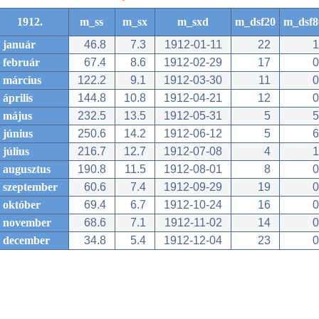
1912.
m_ss
m_sx
m_sxd
m_dsf20
m_dsf8
január
46.8
7.3
1912-01-11
22
1
február
67.4
8.6
1912-02-29
17
0
március
122.2
9.1
1912-03-30
11
0
április
144.8
10.8
1912-04-21
12
0
május
232.5
13.5
1912-05-31
5
5
június
250.6
14.2
1912-06-12
5
6
július
216.7
12.7
1912-07-08
4
1
augusztus
190.8
11.5
1912-08-01
8
0
szeptember
60.6
7.4
1912-09-29
19
0
október
69.4
6.7
1912-10-24
16
0
november
68.6
7.1
1912-11-02
14
0
december
34.8
5.4
1912-12-04
23
0