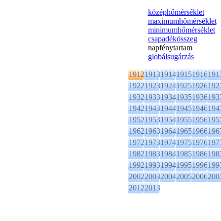
középhőmérséklet
maximumhőmérséklet
minimumhőmérséklet
csapadékösszeg
napfénytartam
globálsugárzás
1912
1913
1914
1915
1916
191
1922
1923
1924
1925
1926
192
1932
1933
1934
1935
1936
193
1942
1943
1944
1945
1946
194
1952
1953
1954
1955
1956
195
1962
1963
1964
1965
1966
196
1972
1973
1974
1975
1976
197
1982
1983
1984
1985
1986
198
1992
1993
1994
1995
1996
199
2002
2003
2004
2005
2006
200
2012
2013