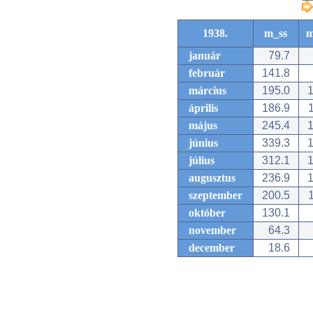
1938.
m_ss
m
január
79.7
február
141.8
március
195.0
1
április
186.9
1
május
245.4
1
június
339.3
1
július
312.1
1
augusztus
236.9
1
szeptember
200.5
1
október
130.1
november
64.3
december
18.6