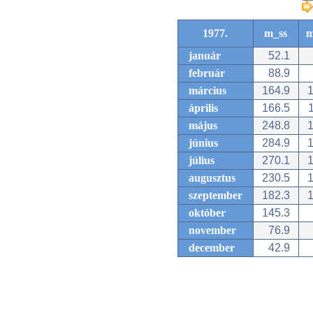
1977.
m_ss
m
január
52.1
február
88.9
március
164.9
1
április
166.5
1
május
248.8
1
június
284.9
1
július
270.1
1
augusztus
230.5
1
szeptember
182.3
1
október
145.3
november
76.9
december
42.9