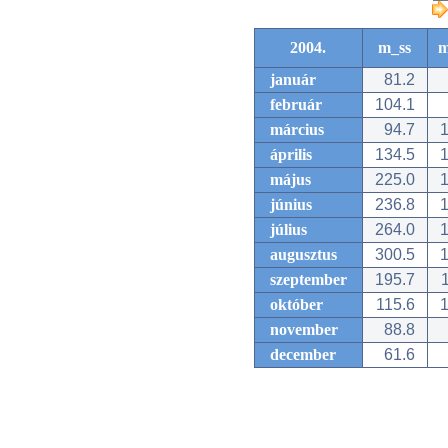
2004.
m_ss
m
január
81.2
február
104.1
március
94.7
1
április
134.5
1
május
225.0
1
június
236.8
1
július
264.0
1
augusztus
300.5
1
szeptember
195.7
1
október
115.6
1
november
88.8
december
61.6