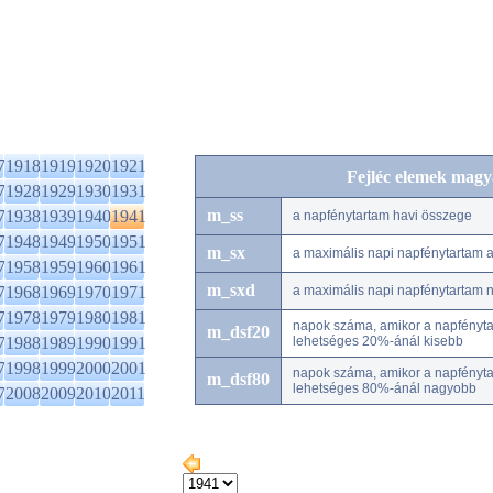
7
1918
1919
1920
1921
Fejléc elemek magy
7
1928
1929
1930
1931
m_ss
7
1938
1939
1940
1941
a napfénytartam havi összege
7
1948
1949
1950
1951
m_sx
a maximális napi napfénytartam
7
1958
1959
1960
1961
m_sxd
7
1968
1969
1970
1971
a maximális napi napfénytartam 
7
1978
1979
1980
1981
napok száma, amikor a napfénytar
m_dsf20
7
1988
1989
1990
1991
lehetséges 20%-ánál kisebb
7
1998
1999
2000
2001
napok száma, amikor a napfénytar
m_dsf80
lehetséges 80%-ánál nagyobb
7
2008
2009
2010
2011