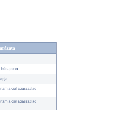
arázata
 a hónapban
napja
tam a csillagászatilag
tam a csillagászatilag