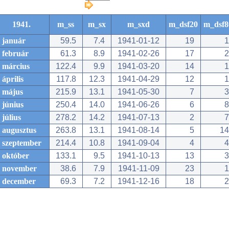
1941.
m_ss
m_sx
m_sxd
m_dsf20
m_dsf8
január
59.5
7.4
1941-01-12
19
1
február
61.3
8.9
1941-02-26
17
2
március
122.4
9.9
1941-03-20
14
1
április
117.8
12.3
1941-04-29
12
1
május
215.9
13.1
1941-05-30
7
3
június
250.4
14.0
1941-06-26
6
8
július
278.2
14.2
1941-07-13
2
7
augusztus
263.8
13.1
1941-08-14
5
14
szeptember
214.4
10.8
1941-09-04
4
4
október
133.1
9.5
1941-10-13
13
3
november
38.6
7.9
1941-11-09
23
1
december
69.3
7.2
1941-12-16
18
2