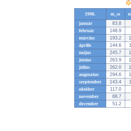
1998.
m_ss
m
január
83.8
február
148.9
március
193.2
1
április
144.6
1
május
245.7
1
június
263.9
1
július
262.0
1
augusztus
294.6
1
szeptember
143.4
1
október
117.0
november
88.7
december
51.2