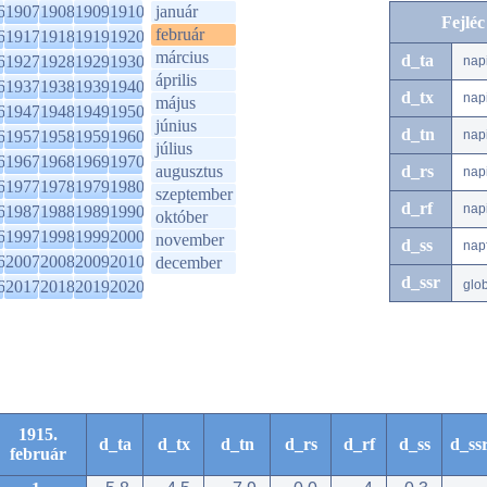
6
1907
1908
1909
1910
január
Fejlé
február
6
1917
1918
1919
1920
március
d_ta
6
1927
1928
1929
1930
nap
április
6
1937
1938
1939
1940
d_tx
nap
május
6
1947
1948
1949
1950
június
d_tn
6
1957
1958
1959
1960
nap
július
6
1967
1968
1969
1970
augusztus
d_rs
nap
6
1977
1978
1979
1980
szeptember
d_rf
nap
6
1987
1988
1989
1990
október
6
1997
1998
1999
2000
november
d_ss
nap
6
2007
2008
2009
2010
december
d_ssr
6
2017
2018
2019
2020
glo
1915.
d_ta
d_tx
d_tn
d_rs
d_rf
d_ss
d_ss
február