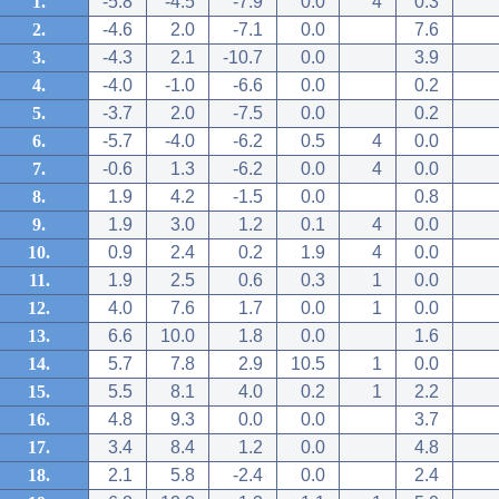
1.
-5.8
-4.5
-7.9
0.0
4
0.3
2.
-4.6
2.0
-7.1
0.0
7.6
3.
-4.3
2.1
-10.7
0.0
3.9
4.
-4.0
-1.0
-6.6
0.0
0.2
5.
-3.7
2.0
-7.5
0.0
0.2
6.
-5.7
-4.0
-6.2
0.5
4
0.0
7.
-0.6
1.3
-6.2
0.0
4
0.0
8.
1.9
4.2
-1.5
0.0
0.8
9.
1.9
3.0
1.2
0.1
4
0.0
10.
0.9
2.4
0.2
1.9
4
0.0
11.
1.9
2.5
0.6
0.3
1
0.0
12.
4.0
7.6
1.7
0.0
1
0.0
13.
6.6
10.0
1.8
0.0
1.6
14.
5.7
7.8
2.9
10.5
1
0.0
15.
5.5
8.1
4.0
0.2
1
2.2
16.
4.8
9.3
0.0
0.0
3.7
17.
3.4
8.4
1.2
0.0
4.8
18.
2.1
5.8
-2.4
0.0
2.4