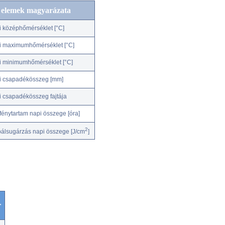
c elemek magyarázata
i középhőmérséklet [°C]
i maximumhőmérséklet [°C]
i minimumhőmérséklet [°C]
i csapadékösszeg [mm]
i csapadékösszeg fajtája
fénytartam napi összege [óra]
2
bálsugárzás napi összege [J/cm
]
r