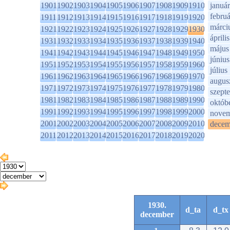
1901
1902
1903
1904
1905
1906
1907
1908
1909
1910
január
februá
1911
1912
1913
1914
1915
1916
1917
1918
1919
1920
márci
1921
1922
1923
1924
1925
1926
1927
1928
1929
1930
április
1931
1932
1933
1934
1935
1936
1937
1938
1939
1940
május
1941
1942
1943
1944
1945
1946
1947
1948
1949
1950
június
1951
1952
1953
1954
1955
1956
1957
1958
1959
1960
július
1961
1962
1963
1964
1965
1966
1967
1968
1969
1970
augus
1971
1972
1973
1974
1975
1976
1977
1978
1979
1980
szept
1981
1982
1983
1984
1985
1986
1987
1988
1989
1990
októb
1991
1992
1993
1994
1995
1996
1997
1998
1999
2000
novem
2001
2002
2003
2004
2005
2006
2007
2008
2009
2010
decem
2011
2012
2013
2014
2015
2016
2017
2018
2019
2020
1930.
d_ta
d_tx
december