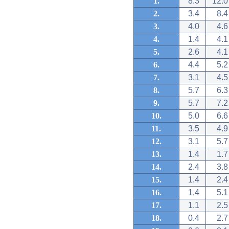
1.
8.3
12.0
2.
3.4
8.4
3.
4.0
4.6
4.
1.4
4.1
5.
2.6
4.1
6.
4.4
5.2
7.
3.1
4.5
8.
5.7
6.3
9.
5.7
7.2
10.
5.0
6.6
11.
3.5
4.9
12.
3.1
5.7
13.
1.4
1.7
14.
2.4
3.8
15.
1.4
2.4
16.
1.4
5.1
17.
1.1
2.5
18.
0.4
2.7