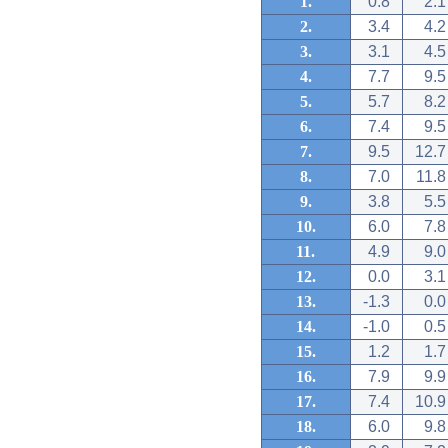
1.
0.8
2.1
2.
3.4
4.2
3.
3.1
4.5
4.
7.7
9.5
5.
5.7
8.2
6.
7.4
9.5
7.
9.5
12.7
8.
7.0
11.8
9.
3.8
5.5
10.
6.0
7.8
11.
4.9
9.0
12.
0.0
3.1
13.
-1.3
0.0
14.
-1.0
0.5
15.
1.2
1.7
16.
7.9
9.9
17.
7.4
10.9
18.
6.0
9.8