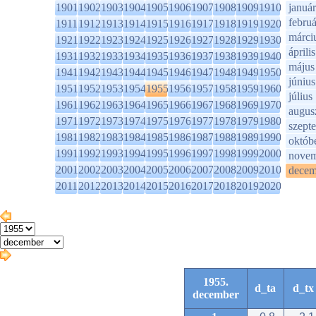
1901
1902
1903
1904
1905
1906
1907
1908
1909
1910
január
februá
1911
1912
1913
1914
1915
1916
1917
1918
1919
1920
márci
1921
1922
1923
1924
1925
1926
1927
1928
1929
1930
április
1931
1932
1933
1934
1935
1936
1937
1938
1939
1940
május
1941
1942
1943
1944
1945
1946
1947
1948
1949
1950
június
1951
1952
1953
1954
1955
1956
1957
1958
1959
1960
július
1961
1962
1963
1964
1965
1966
1967
1968
1969
1970
augus
1971
1972
1973
1974
1975
1976
1977
1978
1979
1980
szept
1981
1982
1983
1984
1985
1986
1987
1988
1989
1990
októb
1991
1992
1993
1994
1995
1996
1997
1998
1999
2000
novem
2001
2002
2003
2004
2005
2006
2007
2008
2009
2010
decem
2011
2012
2013
2014
2015
2016
2017
2018
2019
2020
1955.
d_ta
d_tx
december