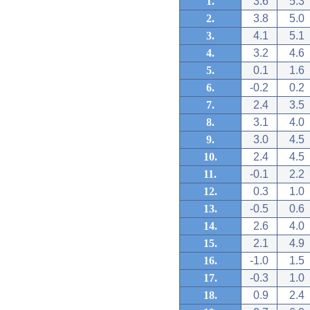
1.
3.6
5.3
2.
3.8
5.0
3.
4.1
5.1
4.
3.2
4.6
5.
0.1
1.6
6.
-0.2
0.2
7.
2.4
3.5
8.
3.1
4.0
9.
3.0
4.5
10.
2.4
4.5
11.
-0.1
2.2
12.
0.3
1.0
13.
-0.5
0.6
14.
2.6
4.0
15.
2.1
4.9
16.
-1.0
1.5
17.
-0.3
1.0
18.
0.9
2.4