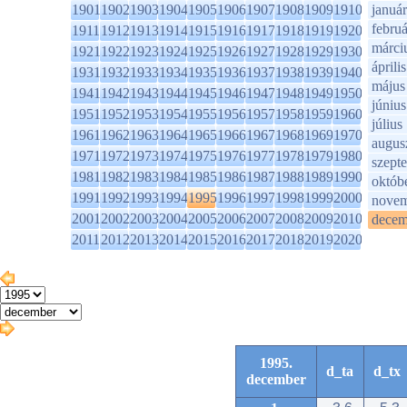
1901
1902
1903
1904
1905
1906
1907
1908
1909
1910
január
februá
1911
1912
1913
1914
1915
1916
1917
1918
1919
1920
márci
1921
1922
1923
1924
1925
1926
1927
1928
1929
1930
április
1931
1932
1933
1934
1935
1936
1937
1938
1939
1940
május
1941
1942
1943
1944
1945
1946
1947
1948
1949
1950
június
1951
1952
1953
1954
1955
1956
1957
1958
1959
1960
július
1961
1962
1963
1964
1965
1966
1967
1968
1969
1970
augus
1971
1972
1973
1974
1975
1976
1977
1978
1979
1980
szept
1981
1982
1983
1984
1985
1986
1987
1988
1989
1990
októb
1991
1992
1993
1994
1995
1996
1997
1998
1999
2000
novem
2001
2002
2003
2004
2005
2006
2007
2008
2009
2010
decem
2011
2012
2013
2014
2015
2016
2017
2018
2019
2020
1995.
d_ta
d_tx
december