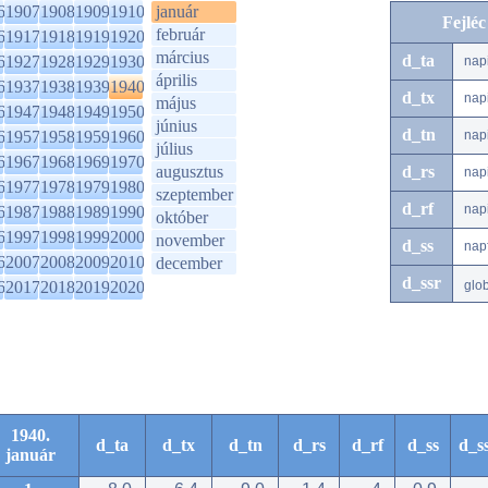
6
1907
1908
1909
1910
január
Fejlé
február
6
1917
1918
1919
1920
március
d_ta
6
1927
1928
1929
1930
nap
április
6
1937
1938
1939
1940
d_tx
nap
május
6
1947
1948
1949
1950
június
d_tn
6
1957
1958
1959
1960
nap
július
6
1967
1968
1969
1970
augusztus
d_rs
nap
6
1977
1978
1979
1980
szeptember
d_rf
nap
6
1987
1988
1989
1990
október
6
1997
1998
1999
2000
november
d_ss
nap
6
2007
2008
2009
2010
december
d_ssr
6
2017
2018
2019
2020
glo
1940.
d_ta
d_tx
d_tn
d_rs
d_rf
d_ss
d_s
január