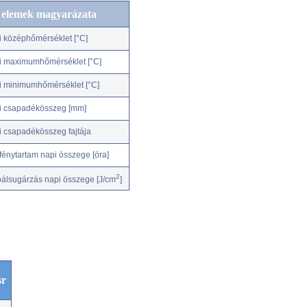
c elemek magyarázata
i középhőmérséklet [°C]
i maximumhőmérséklet [°C]
i minimumhőmérséklet [°C]
i csapadékösszeg [mm]
i csapadékösszeg fajtája
fénytartam napi összege [óra]
2
bálsugárzás napi összege [J/cm
]
sr