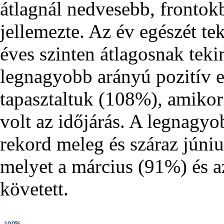
átlagnál nedvesebb, frontok
jellemezte. Az év egészét te
éves szinten átlagosnak teki
legnagyobb arányú pozitív e
tapasztaltuk (108%), amiko
volt az időjárás. A legnagy
rekord meleg és száraz júniu
melyet a március (91%) és 
követett.