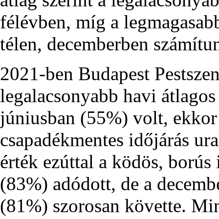
félévben, míg a legmagasabb
télen, decemberben számítu
2021-ben Budapest Pestszen
legalacsonyabb havi átlagos
júniusban (55%) volt, ekkor 
csapadékmentes időjárás ur
érték ezúttal a ködös, ború
(83%) adódott, de a decembe
(81%) szorosan követte. Mi