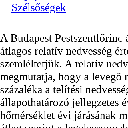
Szélsőségek
A Budapest Pestszentlőrinc 
átlagos relatív nedvesség ér
szemléltetjük. A relatív ned
megmutatja, hogy a levegő 
százaléka a telítési nedvess
állapothatározó jellegzetes 
hőmérséklet évi járásának m
átlag szerint a legalacsonyab