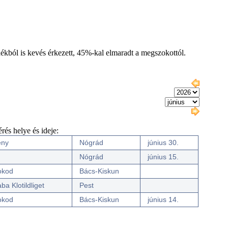
ékból is kevés érkezett, 45%-kal elmaradt a megszokottól.
és helye és ideje:
ény
Nógrád
június 30.
Nógrád
június 15.
okod
Bács-Kiskun
aba Klotildliget
Pest
okod
Bács-Kiskun
június 14.