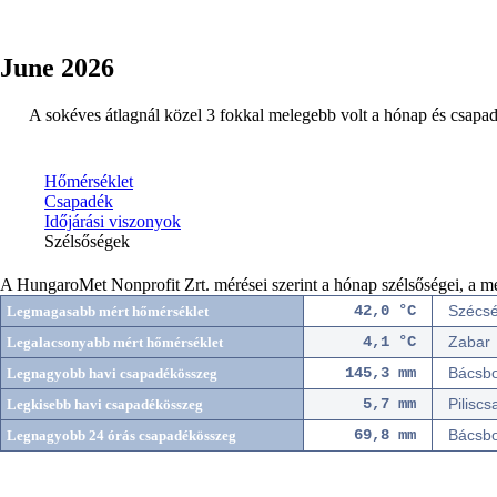
June 2026
A sokéves átlagnál közel 3 fokkal melegebb volt a hónap és csapad
Hőmérséklet
Csapadék
Időjárási viszonyok
Szélsőségek
A HungaroMet Nonprofit Zrt. mérései szerint a hónap szélsőségei, a mér
42,0 °C
Szécs
Legmagasabb mért hőmérséklet
4,1 °C
Zabar
Legalacsonyabb mért hőmérséklet
145,3 mm
Bácsb
Legnagyobb havi csapadékösszeg
5,7 mm
Piliscs
Legkisebb havi csapadékösszeg
69,8 mm
Bácsb
Legnagyobb 24 órás csapadékösszeg