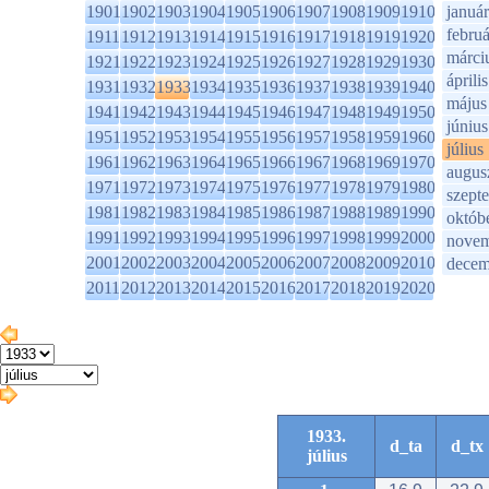
1901
1902
1903
1904
1905
1906
1907
1908
1909
1910
január
februá
1911
1912
1913
1914
1915
1916
1917
1918
1919
1920
márci
1921
1922
1923
1924
1925
1926
1927
1928
1929
1930
április
1931
1932
1933
1934
1935
1936
1937
1938
1939
1940
május
1941
1942
1943
1944
1945
1946
1947
1948
1949
1950
június
1951
1952
1953
1954
1955
1956
1957
1958
1959
1960
július
1961
1962
1963
1964
1965
1966
1967
1968
1969
1970
augus
1971
1972
1973
1974
1975
1976
1977
1978
1979
1980
szept
1981
1982
1983
1984
1985
1986
1987
1988
1989
1990
októb
1991
1992
1993
1994
1995
1996
1997
1998
1999
2000
novem
2001
2002
2003
2004
2005
2006
2007
2008
2009
2010
decem
2011
2012
2013
2014
2015
2016
2017
2018
2019
2020
1933.
d_ta
d_tx
július