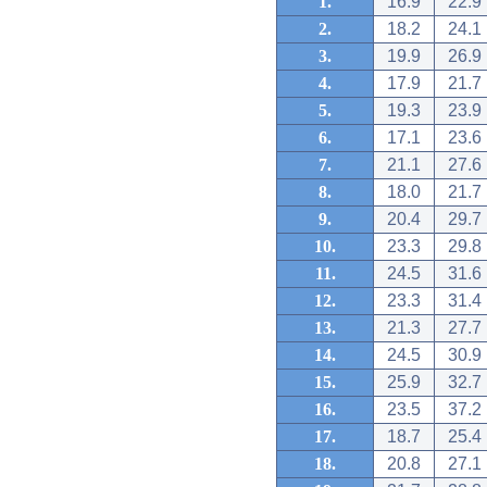
1.
16.9
22.9
2.
18.2
24.1
3.
19.9
26.9
4.
17.9
21.7
5.
19.3
23.9
6.
17.1
23.6
7.
21.1
27.6
8.
18.0
21.7
9.
20.4
29.7
10.
23.3
29.8
11.
24.5
31.6
12.
23.3
31.4
13.
21.3
27.7
14.
24.5
30.9
15.
25.9
32.7
16.
23.5
37.2
17.
18.7
25.4
18.
20.8
27.1